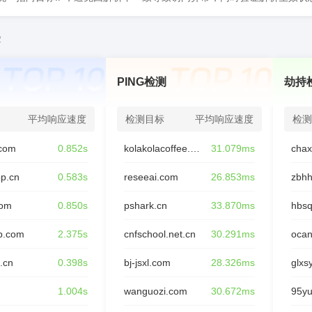
2
PING检测
劫持
平均响应速度
检测目标
平均响应速度
检测
com
0.852s
kolakolacoffee.com
31.079ms
op.cn
0.583s
reseeai.com
26.853ms
zbhh
com
0.850s
pshark.cn
33.870ms
hbsq
p.com
2.375s
cnfschool.net.cn
30.291ms
oca
.cn
0.398s
bj-jsxl.com
28.326ms
glxs
n
1.004s
wanguozi.com
30.672ms
95y