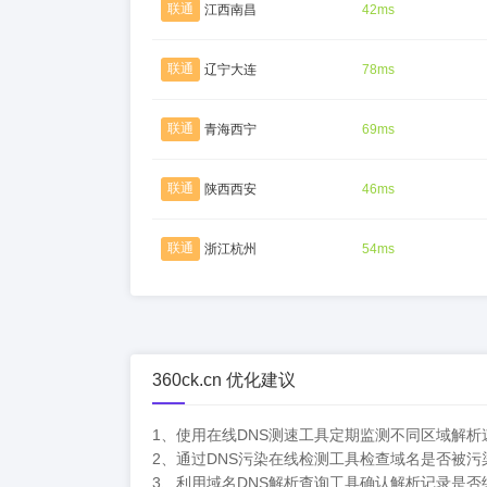
联通
江西南昌
42ms
联通
辽宁大连
78ms
联通
青海西宁
69ms
联通
陕西西安
46ms
联通
浙江杭州
54ms
360ck.cn 优化建议
1、使用在线DNS测速工具定期监测不同区域解
2、通过DNS污染在线检测工具检查域名是否被
3、利用域名DNS解析查询工具确认解析记录是