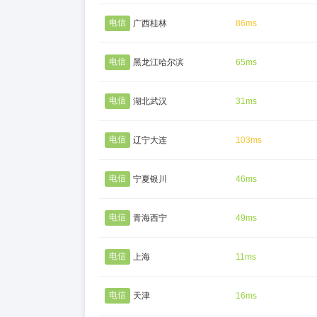
电信
广西桂林
86ms
电信
黑龙江哈尔滨
65ms
电信
湖北武汉
31ms
电信
辽宁大连
103ms
电信
宁夏银川
46ms
电信
青海西宁
49ms
电信
上海
11ms
电信
天津
16ms