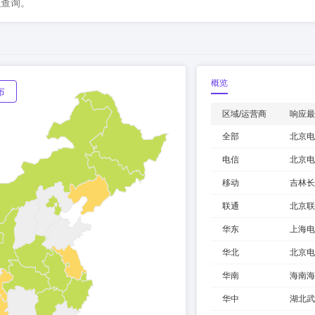
以查询。
概览
布
区域/运营商
响应最
全部
北京电
电信
北京电
移动
吉林长
联通
北京联
华东
上海电
华北
北京电
华南
海南海
华中
湖北武