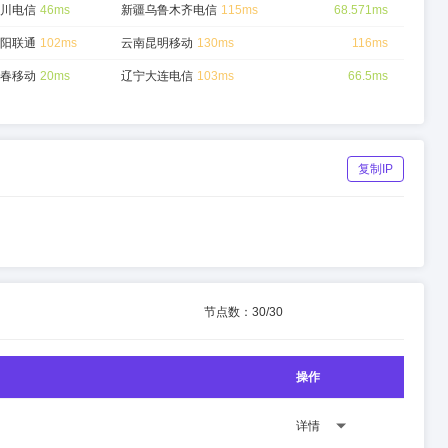
川电信
46ms
新疆乌鲁木齐电信
115ms
68.571ms
阳联通
102ms
云南昆明移动
130ms
116ms
春移动
20ms
辽宁大连电信
103ms
66.5ms
复制IP
节点数：
30
/
30
操作
详情