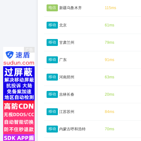
电信
新疆乌鲁木齐
115ms
移动
北京
61ms
移动
甘肃兰州
79ms
广告
移动
广东
91ms
移动
河南郑州
63ms
移动
吉林长春
20ms
移动
江苏苏州
84ms
移动
内蒙古呼和浩特
70ms