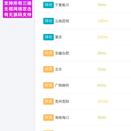
移动
宁夏银川
76ms
移动
云南昆明
130ms
移动
重庆
116ms
联通
安徽合肥
35ms
联通
北京
11ms
联通
广西柳州
62ms
联通
贵州贵阳
102ms
联通
海南海口
36ms