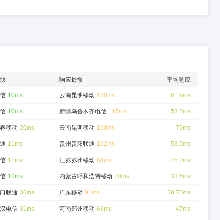
快
响应最慢
平均响应
信
10ms
云南昆明移动
130ms
61.9ms
信
10ms
新疆乌鲁木齐电信
115ms
53.2ms
春移动
20ms
云南昆明移动
130ms
79ms
通
11ms
贵州贵阳联通
102ms
53.5ms
信
11ms
江苏苏州移动
84ms
45.2ms
信
10ms
内蒙古呼和浩特移动
70ms
33.6ms
口联通
36ms
广东移动
91ms
68.75ms
汉电信
31ms
河南郑州移动
63ms
47ms