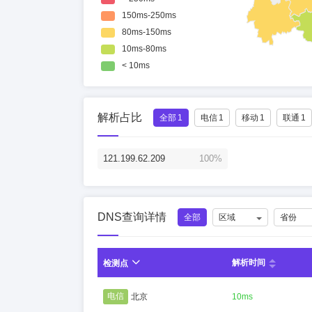
解析占比
全部
1
电信
1
移动
1
联通
1
121.199.62.209
100%
DNS查询详情
全部
区域
省份
解析时间
检测点
电信
北京
10ms