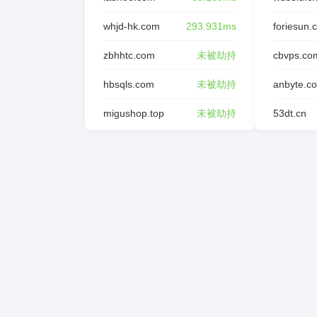
whjd-hk.com
293.931ms
foriesun.
zbhhtc.com
未被劫持
cbvps.co
hbsqls.com
未被劫持
anbyte.c
migushop.top
未被劫持
53dt.cn