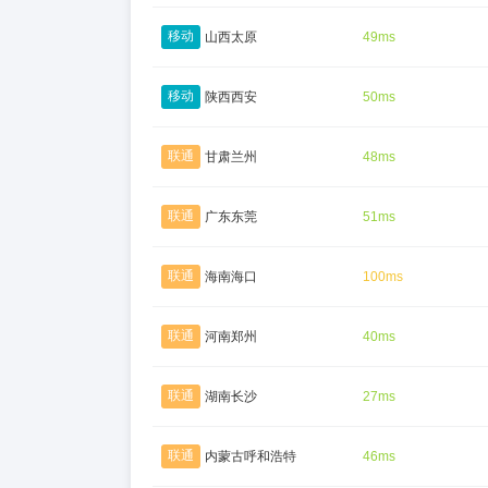
移动
山西太原
49ms
移动
陕西西安
50ms
联通
甘肃兰州
48ms
联通
广东东莞
51ms
联通
海南海口
100ms
联通
河南郑州
40ms
联通
湖南长沙
27ms
联通
内蒙古呼和浩特
46ms