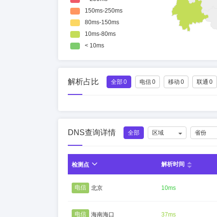
解析占比
全部
0
电信
0
移动
0
联通
0
DNS查询详情
全部
区域
省份
解析时间
检测点
电信
北京
10ms
电信
海南海口
37ms