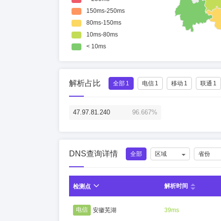
解析占比
全部
1
电信
1
移动
1
联通
1
47.97.81.240
96.667%
DNS查询详情
全部
区域
省份
解析时间
检测点
电信
安徽芜湖
39ms