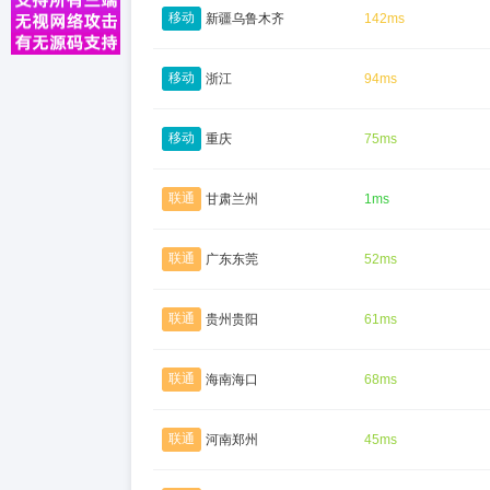
移动
新疆乌鲁木齐
142ms
移动
浙江
94ms
移动
重庆
75ms
联通
甘肃兰州
1ms
联通
广东东莞
52ms
联通
贵州贵阳
61ms
联通
海南海口
68ms
联通
河南郑州
45ms