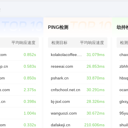
2
PING检测
劫持
平均响应速度
检测目标
平均响应速度
检测
com
0.852s
kolakolacoffee.com
31.079ms
op.cn
0.583s
reseeai.com
26.853ms
zbhh
com
0.850s
pshark.cn
33.870ms
hbsq
p.com
2.375s
cnfschool.net.cn
30.291ms
oca
.cn
0.398s
bj-jsxl.com
28.326ms
glxs
n
1.004s
wanguozi.com
30.672ms
95y
com
0.332s
dafakeji.cn
210.606ms
shui