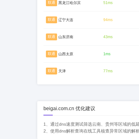
联通
黑龙江哈尔滨
51ms
联通
辽宁大连
94ms
联通
山东济南
43ms
联通
山西太原
1ms
联通
天津
77ms
beigai.com.cn 优化建议
1、通过dns速度测试筛选云南、贵州等区域的低
2、使用dns解析查询在线工具核查异常区域的解