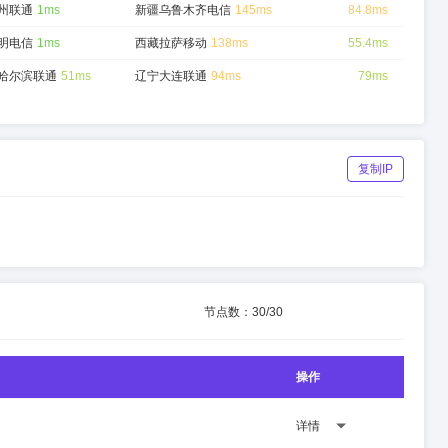
州联通
1ms
新疆乌鲁木齐电信
145ms
84.8ms
明电信
1ms
西藏拉萨移动
138ms
55.4ms
哈尔滨联通
51ms
辽宁大连联通
94ms
79ms
复制IP
节点数：
30
/
30
操作
详情