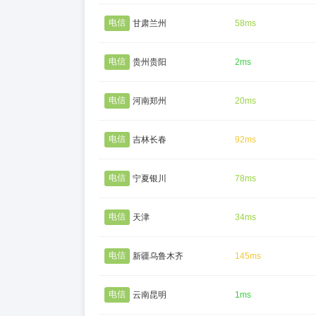
电信
甘肃兰州
58ms
电信
贵州贵阳
2ms
电信
河南郑州
20ms
电信
吉林长春
92ms
电信
宁夏银川
78ms
电信
天津
34ms
电信
新疆乌鲁木齐
145ms
电信
云南昆明
1ms