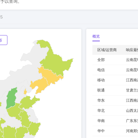
录予以查询。
15
概览
布
区域/运营商
响应最
全部
云南昆
电信
云南昆
移动
江西南
联通
甘肃兰
华东
江西南
华北
山西太
华南
广东东
华中
河南郑