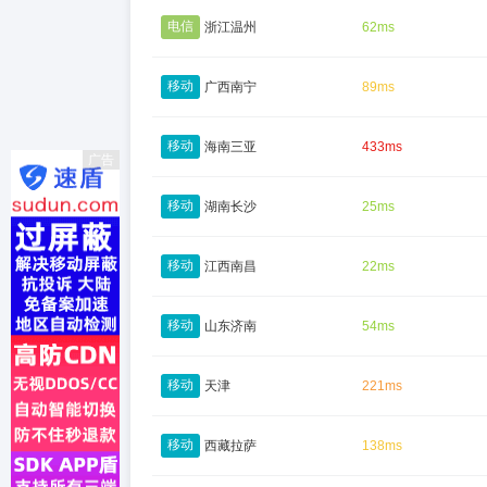
电信
浙江温州
62ms
移动
广西南宁
89ms
移动
海南三亚
433ms
广告
移动
湖南长沙
25ms
移动
江西南昌
22ms
移动
山东济南
54ms
移动
天津
221ms
移动
西藏拉萨
138ms