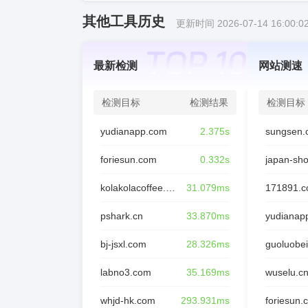
其他工具历史
更新时间 2026-07-14 16:00:0
最新检测
网站测速
检测目标
检测结果
检测目标
yudianapp.com
2.375s
sungsen.
foriesun.com
0.332s
japan-sh
kolakolacoffee.com
31.079ms
171891.
pshark.cn
33.870ms
yudianap
bj-jsxl.com
28.326ms
guoluobei
labno3.com
35.169ms
wuselu.c
whjd-hk.com
293.931ms
foriesun.