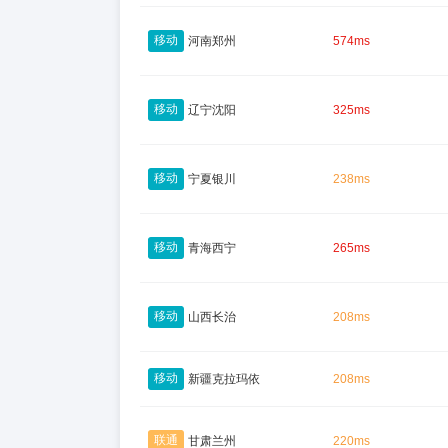
移动
河南郑州
574ms
移动
辽宁沈阳
325ms
移动
宁夏银川
238ms
移动
青海西宁
265ms
移动
山西长治
208ms
移动
新疆克拉玛依
208ms
联通
甘肃兰州
220ms