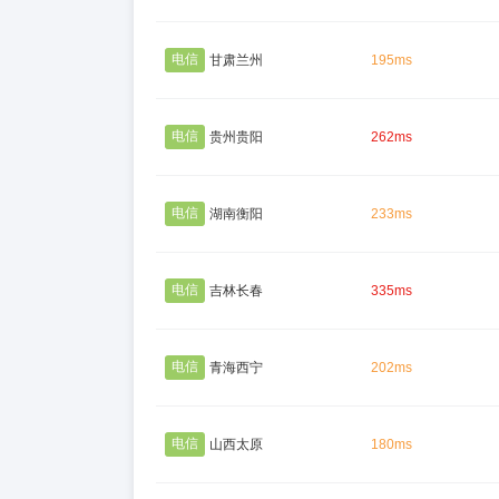
电信
甘肃兰州
195ms
电信
贵州贵阳
262ms
电信
湖南衡阳
233ms
电信
吉林长春
335ms
电信
青海西宁
202ms
电信
山西太原
180ms