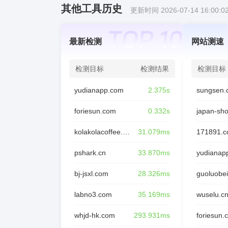
其他工具历史
更新时间 2026-07-14 16:00:0
最新检测
网站测速
检测目标
检测结果
检测目标
yudianapp.com
2.375s
sungsen.
foriesun.com
0.332s
japan-sh
kolakolacoffee.com
31.079ms
171891.
pshark.cn
33.870ms
yudianap
bj-jsxl.com
28.326ms
guoluobei
labno3.com
35.169ms
wuselu.c
whjd-hk.com
293.931ms
foriesun.