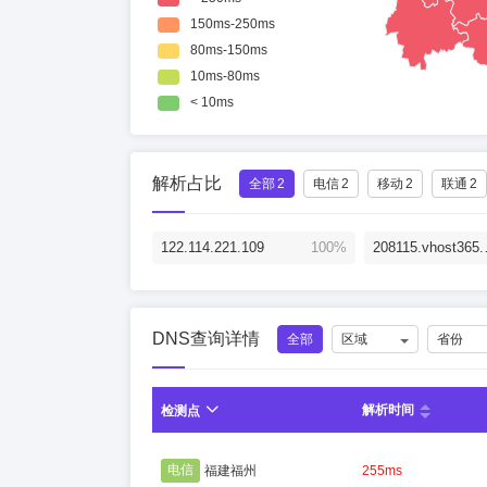
解析占比
全部
2
电信
2
移动
2
联通
2
122.114.221.109
100%
208115.v
DNS查询详情
全部
区域
省份
解析时间
检测点
电信
福建福州
255ms