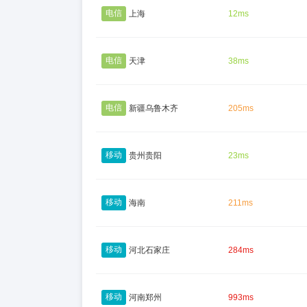
电信
上海
12ms
电信
天津
38ms
电信
新疆乌鲁木齐
205ms
移动
贵州贵阳
23ms
移动
海南
211ms
移动
河北石家庄
284ms
移动
河南郑州
993ms