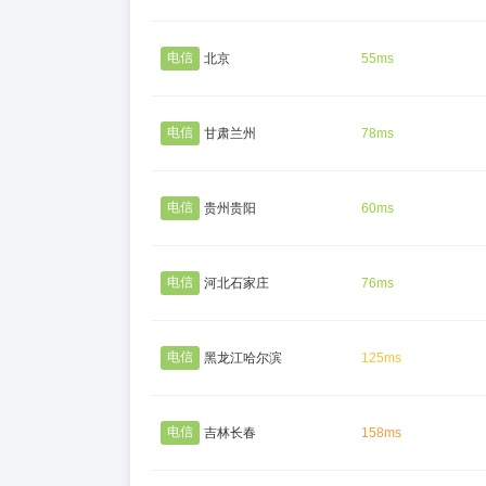
电信
北京
55ms
电信
甘肃兰州
78ms
电信
贵州贵阳
60ms
电信
河北石家庄
76ms
电信
黑龙江哈尔滨
125ms
电信
吉林长春
158ms