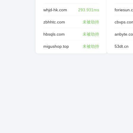
whjd-hk.com
293.931ms
foriesun.
zbhhtc.com
未被劫持
cbvps.co
hbsqls.com
未被劫持
anbyte.c
migushop.top
未被劫持
53dt.cn