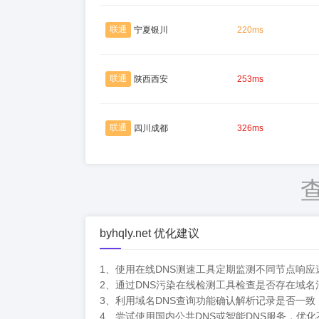
联通
宁夏银川
220ms
联通
陕西西安
253ms
联通
四川成都
326ms
byhqly.net 优化建议
1、使用在线DNS测速工具定期监测不同节点响
2、通过DNS污染在线检测工具检查是否存在域
3、利用域名DNS查询功能确认解析记录是否一
4、尝试使用国内公共DNS或智能DNS服务，优