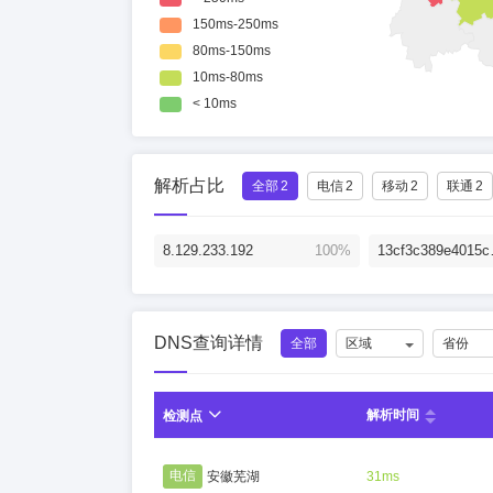
解析占比
全部
2
电信
2
移动
2
联通
2
8.129.233.192
100%
13cf3c389e40
DNS查询详情
全部
区域
省份
解析时间
检测点
电信
安徽芜湖
31ms