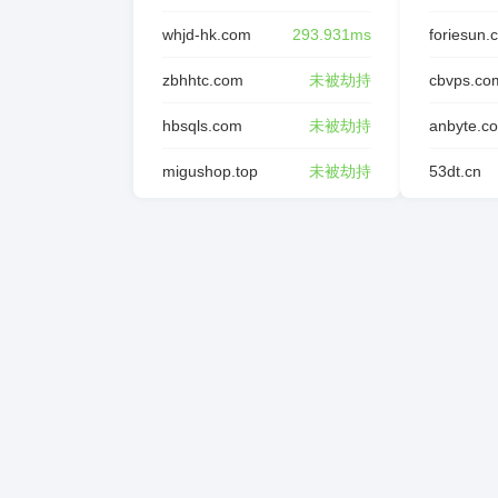
whjd-hk.com
293.931ms
foriesun.
zbhhtc.com
未被劫持
cbvps.co
hbsqls.com
未被劫持
anbyte.c
migushop.top
未被劫持
53dt.cn