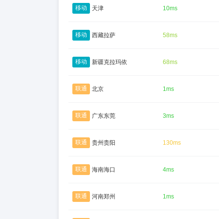
移动
天津
10ms
移动
西藏拉萨
58ms
移动
新疆克拉玛依
68ms
联通
北京
1ms
联通
广东东莞
3ms
联通
贵州贵阳
130ms
联通
海南海口
4ms
联通
河南郑州
1ms