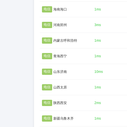
电信
海南海口
1ms
电信
河南郑州
3ms
电信
内蒙古呼和浩特
1ms
电信
青海西宁
1ms
电信
山东济南
10ms
电信
山西太原
1ms
电信
陕西西安
2ms
电信
新疆乌鲁木齐
1ms