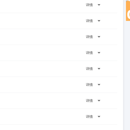
详情
详情
详情
详情
详情
详情
详情
详情