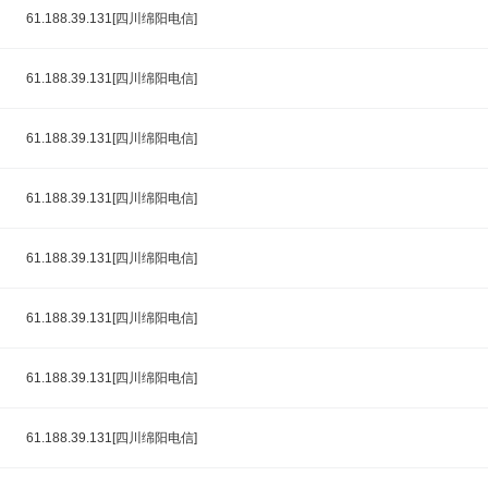
61.188.39.131[四川绵阳电信]
61.188.39.131[四川绵阳电信]
61.188.39.131[四川绵阳电信]
61.188.39.131[四川绵阳电信]
61.188.39.131[四川绵阳电信]
61.188.39.131[四川绵阳电信]
61.188.39.131[四川绵阳电信]
61.188.39.131[四川绵阳电信]