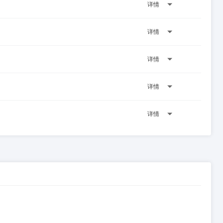
详情
详情
详情
详情
详情