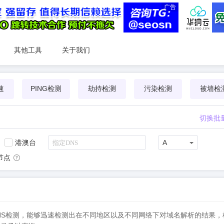
广告
其他工具
关于我们
速
PING检测
劫持检测
污染检测
被墙检
切换批
港澳台
A
节点
可进行实时DNS检测，能够迅速检测出在不同地区以及不同网络下对域名解析的