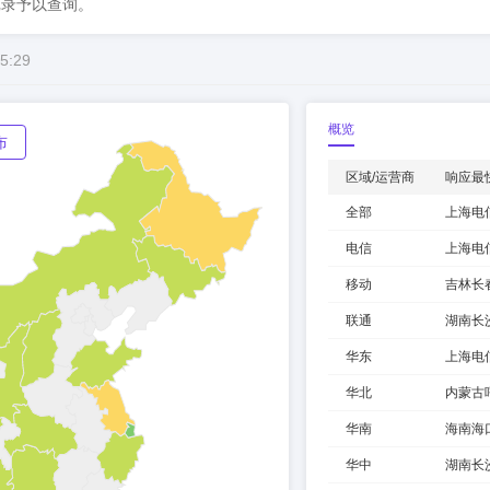
记录予以查询。
5:29
概览
布
区域/运营商
响应最
全部
上海电
电信
上海电
移动
吉林长
联通
湖南长
华东
上海电
华北
内蒙古
华南
海南海
华中
湖南长