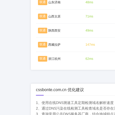
联通
山东济南
48ms
联通
山西太原
71ms
联通
陕西西安
49ms
联通
西藏拉萨
147ms
联通
浙江杭州
62ms
cssbonte.com.cn 优化建议
1、使用在线DNS测速工具定期检测域名解析速
2、通过DNS污染在线检测工具检查域名是否存
3、查询常用公共DNS服务器厂商，结合地域特点