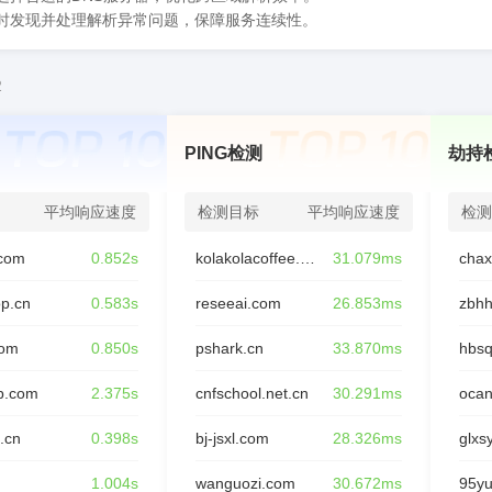
及时发现并处理解析异常问题，保障服务连续性。
2
PING检测
劫持
平均响应速度
检测目标
平均响应速度
检测
com
0.852s
kolakolacoffee.com
31.079ms
op.cn
0.583s
reseeai.com
26.853ms
zbhh
com
0.850s
pshark.cn
33.870ms
hbsq
p.com
2.375s
cnfschool.net.cn
30.291ms
oca
.cn
0.398s
bj-jsxl.com
28.326ms
glxs
n
1.004s
wanguozi.com
30.672ms
95y