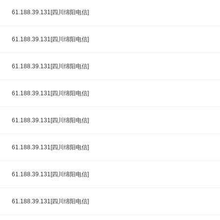
61.188.39.131[四川绵阳电信]
61.188.39.131[四川绵阳电信]
61.188.39.131[四川绵阳电信]
61.188.39.131[四川绵阳电信]
61.188.39.131[四川绵阳电信]
61.188.39.131[四川绵阳电信]
61.188.39.131[四川绵阳电信]
61.188.39.131[四川绵阳电信]