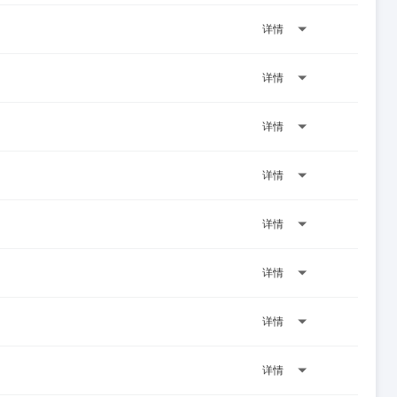
详情
详情
详情
详情
详情
详情
详情
详情