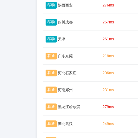
移动
陕西西安
276ms
移动
四川成都
267ms
移动
天津
261ms
联通
广东东莞
218ms
联通
河北石家庄
206ms
联通
河南郑州
231ms
联通
黑龙江哈尔滨
279ms
联通
湖北武汉
249ms