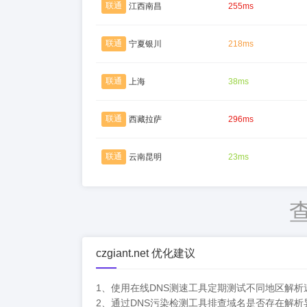
联通
江西南昌
255ms
联通
宁夏银川
218ms
联通
上海
38ms
联通
西藏拉萨
296ms
联通
云南昆明
23ms
czgiant.net 优化建议
1、使用在线DNS测速工具定期测试不同地区解
2、通过DNS污染检测工具排查域名是否存在解