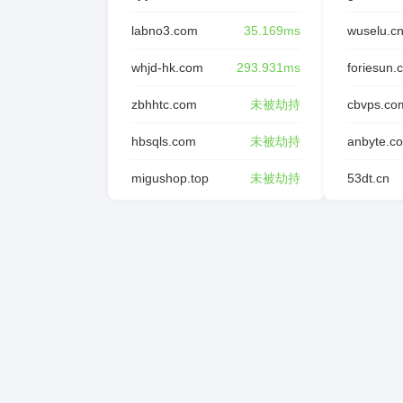
labno3.com
35.169ms
wuselu.c
whjd-hk.com
293.931ms
foriesun.
zbhhtc.com
未被劫持
cbvps.co
hbsqls.com
未被劫持
anbyte.c
migushop.top
未被劫持
53dt.cn