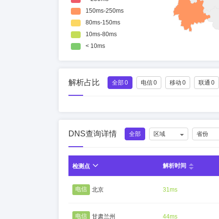
解析占比
全部
0
电信
0
移动
0
联通
0
DNS查询详情
全部
区域
省份
解析时间
检测点
电信
北京
31ms
电信
甘肃兰州
44ms