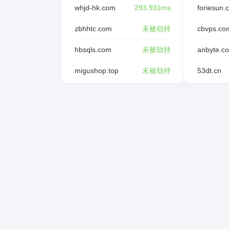
whjd-hk.com
293.931ms
foriesun.
zbhhtc.com
未被劫持
cbvps.co
hbsqls.com
未被劫持
anbyte.c
migushop.top
未被劫持
53dt.cn