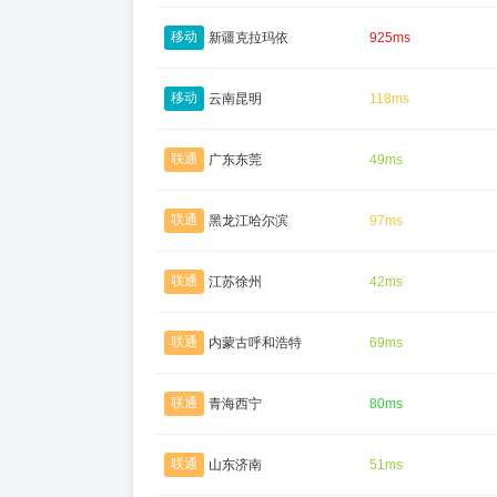
移动
新疆克拉玛依
925ms
移动
云南昆明
118ms
联通
广东东莞
49ms
联通
黑龙江哈尔滨
97ms
联通
江苏徐州
42ms
联通
内蒙古呼和浩特
69ms
联通
青海西宁
80ms
联通
山东济南
51ms