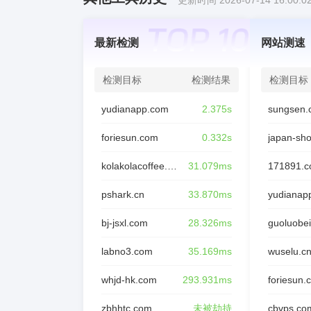
更新时间 2026-07-14 16:00:0
最新检测
网站测速
检测目标
检测结果
检测目标
yudianapp.com
2.375s
sungsen.
foriesun.com
0.332s
japan-sh
kolakolacoffee.com
31.079ms
171891.
pshark.cn
33.870ms
yudianap
bj-jsxl.com
28.326ms
guoluobei
labno3.com
35.169ms
wuselu.c
whjd-hk.com
293.931ms
foriesun.
zbhhtc.com
未被劫持
cbvps.co