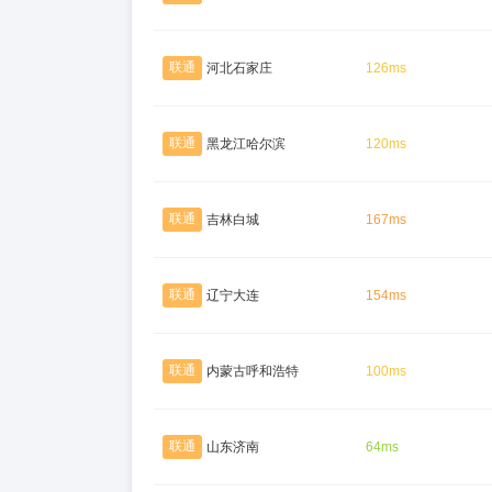
联通
河北石家庄
126ms
联通
黑龙江哈尔滨
120ms
联通
吉林白城
167ms
联通
辽宁大连
154ms
联通
内蒙古呼和浩特
100ms
联通
山东济南
64ms