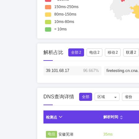
解析占比
全部
2
电信
2
移动
2
联通
2
39.101.68.17
96.667%
firetesting.cn.c
DNS查询详情
全部
区域
省份
解析时间
检测点
电信
安徽芜湖
35ms