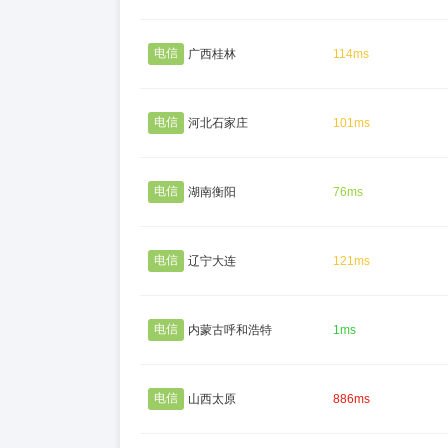
电信
广西桂林
114ms
电信
河北石家庄
101ms
电信
湖南衡阳
76ms
电信
辽宁大连
121ms
电信
内蒙古呼和浩特
1ms
电信
山西太原
886ms