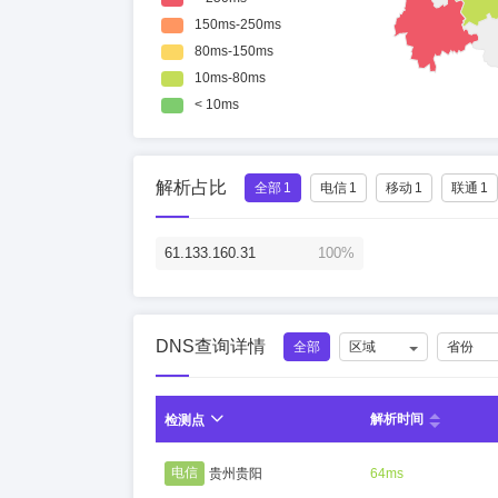
解析占比
全部
1
电信
1
移动
1
联通
1
61.133.160.31
100%
DNS查询详情
全部
区域
省份
解析时间
检测点
电信
贵州贵阳
64ms