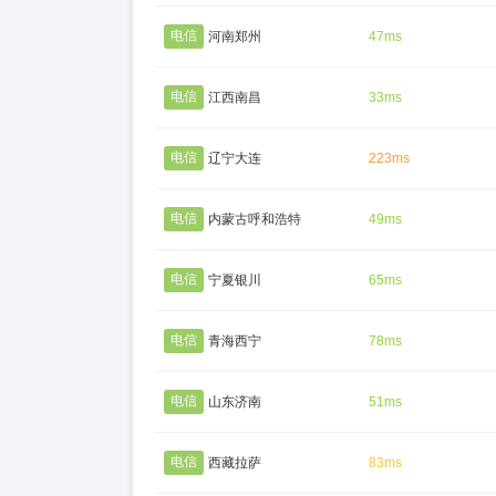
电信
河南郑州
47ms
电信
江西南昌
33ms
电信
辽宁大连
223ms
电信
内蒙古呼和浩特
49ms
电信
宁夏银川
65ms
电信
青海西宁
78ms
电信
山东济南
51ms
电信
西藏拉萨
83ms