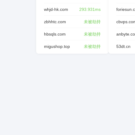
whjd-hk.com
293.931ms
foriesun.
zbhhtc.com
未被劫持
cbvps.co
hbsqls.com
未被劫持
anbyte.c
migushop.top
未被劫持
53dt.cn