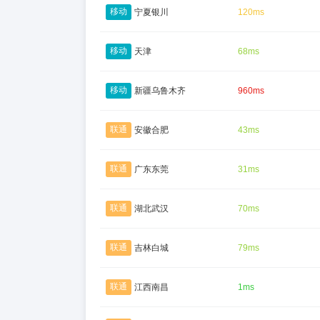
移动
宁夏银川
120ms
移动
天津
68ms
移动
新疆乌鲁木齐
960ms
联通
安徽合肥
43ms
联通
广东东莞
31ms
联通
湖北武汉
70ms
联通
吉林白城
79ms
联通
江西南昌
1ms