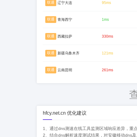
联通
辽宁大连
95ms
联通
青海西宁
1ms
联通
西藏拉萨
330ms
联通
新疆乌鲁木齐
121ms
联通
云南昆明
261ms
hfcy.net.cn 优化建议
1、通过dns测速在线工具监测区域响应差异，重点优
2、结合dns解析速度测试结果，对安徽移动dn