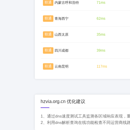
联通
内蒙古呼和浩特
71ms
联通
青海西宁
62ms
联通
山西太原
35ms
联通
四川成都
39ms
联通
云南昆明
117ms
hzvia.org.cn 优化建议
1、通过dns速度测试工具监测各区域响应表现
2、利用dns解析查询在线功能检查不同运营商