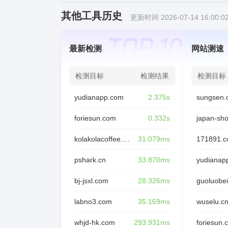
其他工具历史
更新时间 2026-07-14 16:00:0
最新检测
网站测速
检测目标
检测结果
检测目标
yudianapp.com
2.375s
sungsen.
foriesun.com
0.332s
japan-sh
kolakolacoffee.com
31.079ms
171891.
pshark.cn
33.870ms
yudianap
bj-jsxl.com
28.326ms
guoluobei
labno3.com
35.169ms
wuselu.c
whjd-hk.com
293.931ms
foriesun.