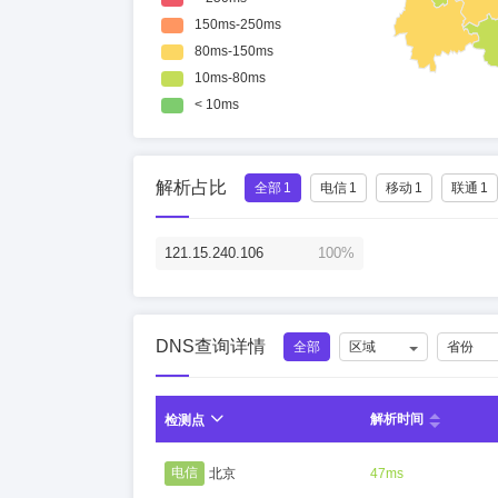
解析占比
全部
1
电信
1
移动
1
联通
1
121.15.240.106
100%
DNS查询详情
全部
区域
省份
解析时间
检测点
电信
北京
47ms