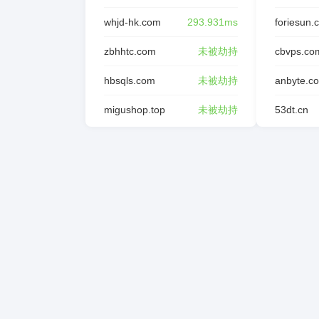
whjd-hk.com
293.931ms
foriesun.
zbhhtc.com
未被劫持
cbvps.co
hbsqls.com
未被劫持
anbyte.c
migushop.top
未被劫持
53dt.cn