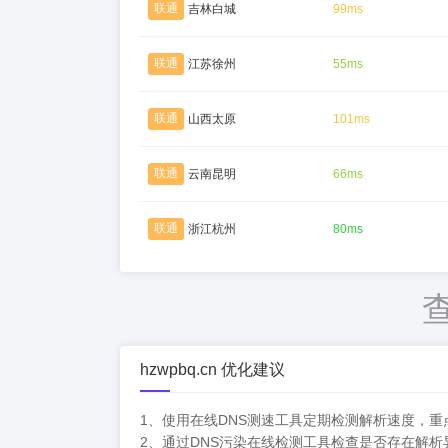
联通
吉林白城
99ms
联通
江苏徐州
55ms
联通
山西太原
101ms
联通
云南昆明
66ms
联通
浙江杭州
80ms
hzwpbq.cn 优化建议
1、使用在线DNS测速工具定期检测解析速度，
2、通过DNS污染在线检测工具检查是否存在解