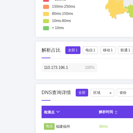
解析占比
全部
1
电信
1
移动
1
联通
1
110.173.196.1
100%
DNS查询详情
全部
区域
省份
解析时间
检测点
电信
福建福州
38ms