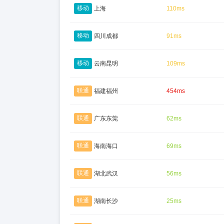
移动
上海
110ms
移动
四川成都
91ms
移动
云南昆明
109ms
联通
福建福州
454ms
联通
广东东莞
62ms
联通
海南海口
69ms
联通
湖北武汉
56ms
联通
湖南长沙
25ms