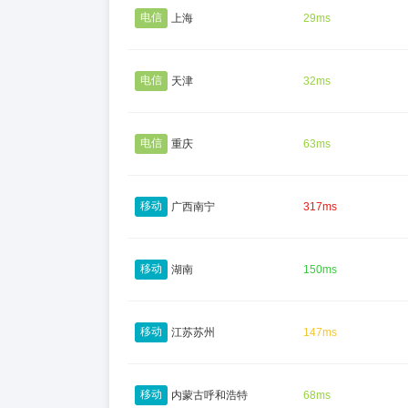
电信
上海
29ms
电信
天津
32ms
电信
重庆
63ms
移动
广西南宁
317ms
移动
湖南
150ms
移动
江苏苏州
147ms
移动
内蒙古呼和浩特
68ms