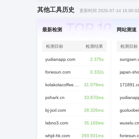
其他工具历史
更新时间 2026-07-14 16:00:0
最新检测
网站测速
检测目标
检测结果
检测目标
yudianapp.com
2.375s
sungsen.
foriesun.com
0.332s
japan-sh
kolakolacoffee.com
31.079ms
171891.
pshark.cn
33.870ms
yudianap
bj-jsxl.com
28.326ms
guoluobei
labno3.com
35.169ms
wuselu.c
whjd-hk.com
293.931ms
foriesun.