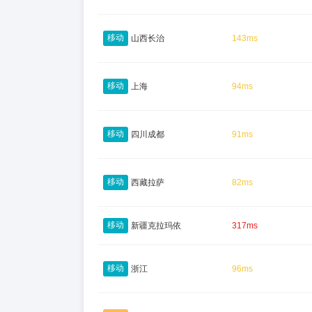
移动
山西长治
143ms
移动
上海
94ms
移动
四川成都
91ms
移动
西藏拉萨
82ms
移动
新疆克拉玛依
317ms
移动
浙江
96ms