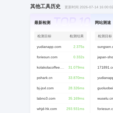
其他工具历史
更新时间 2026-07-14 16:00:0
最新检测
网站测速
检测目标
检测结果
检测目标
yudianapp.com
2.375s
sungsen.
foriesun.com
0.332s
japan-sh
kolakolacoffee.com
31.079ms
171891.
pshark.cn
33.870ms
yudianap
bj-jsxl.com
28.326ms
guoluobei
labno3.com
35.169ms
wuselu.c
whjd-hk.com
293.931ms
foriesun.