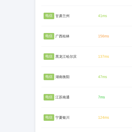
电信
甘肃兰州
41ms
电信
广西桂林
156ms
电信
黑龙江哈尔滨
137ms
电信
湖南衡阳
47ms
电信
江苏南通
7ms
电信
宁夏银川
124ms