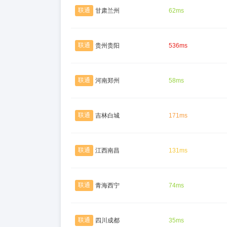
联通
甘肃兰州
62ms
联通
贵州贵阳
536ms
联通
河南郑州
58ms
联通
吉林白城
171ms
联通
江西南昌
131ms
联通
青海西宁
74ms
联通
四川成都
35ms