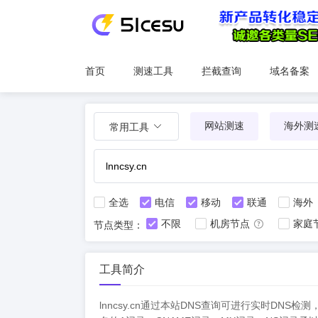
首页
测速工具
拦截查询
域名备案
网站测速
海外测
常用工具
全选
电信
移动
联通
海外
不限
机房节点
家庭
节点类型：
工具简介
lnncsy.cn通过本站DNS查询可进行实时D