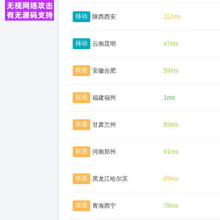
移动
陕西西安
112ms
移动
云南昆明
47ms
联通
安徽合肥
59ms
联通
福建福州
1ms
联通
甘肃兰州
65ms
联通
河南郑州
41ms
联通
黑龙江哈尔滨
85ms
联通
青海西宁
78ms