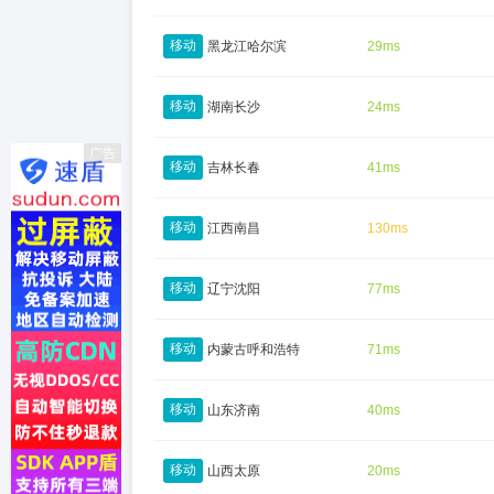
移动
黑龙江哈尔滨
29ms
移动
湖南长沙
24ms
广告
移动
吉林长春
41ms
移动
江西南昌
130ms
移动
辽宁沈阳
77ms
移动
内蒙古呼和浩特
71ms
移动
山东济南
40ms
移动
山西太原
20ms