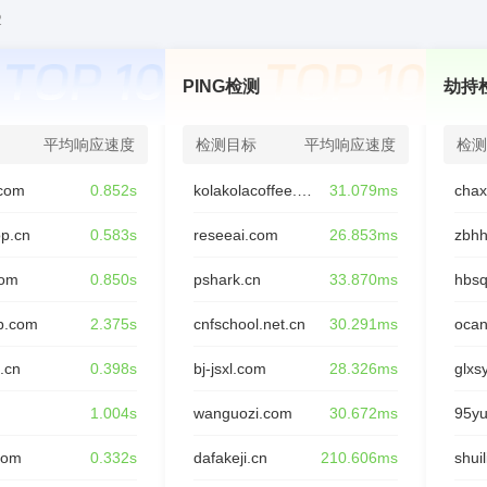
2
PING检测
劫持
平均响应速度
检测目标
平均响应速度
检测
com
0.852s
kolakolacoffee.com
31.079ms
op.cn
0.583s
reseeai.com
26.853ms
zbhh
com
0.850s
pshark.cn
33.870ms
hbsq
p.com
2.375s
cnfschool.net.cn
30.291ms
oca
.cn
0.398s
bj-jsxl.com
28.326ms
glxs
n
1.004s
wanguozi.com
30.672ms
95y
com
0.332s
dafakeji.cn
210.606ms
shui