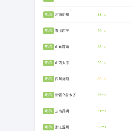
电信
河南郑州
33ms
电信
青海西宁
46ms
电信
山东济南
45ms
电信
山西太原
29ms
电信
四川德阳
89ms
电信
新疆乌鲁木齐
75ms
电信
云南昆明
51ms
电信
浙江温州
56ms