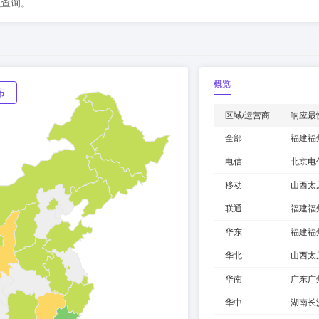
以查询。
概览
布
区域/运营商
响应最
全部
福建福
电信
北京电
移动
山西太
联通
福建福
华东
福建福
华北
山西太
华南
广东广
华中
湖南长