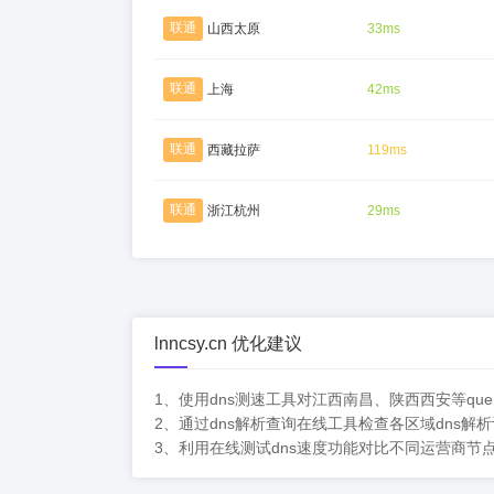
联通
山西太原
33ms
联通
上海
42ms
联通
西藏拉萨
119ms
联通
浙江杭州
29ms
lnncsy.cn 优化建议
1、使用dns测速工具对江西南昌、陕西西安等que
2、通过dns解析查询在线工具检查各区域dns
3、利用在线测试dns速度功能对比不同运营商