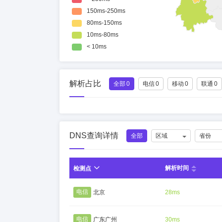
解析占比
全部
0
电信
0
移动
0
联通
0
DNS查询详情
全部
区域
省份
解析时间
检测点
电信
北京
28ms
电信
广东广州
30ms