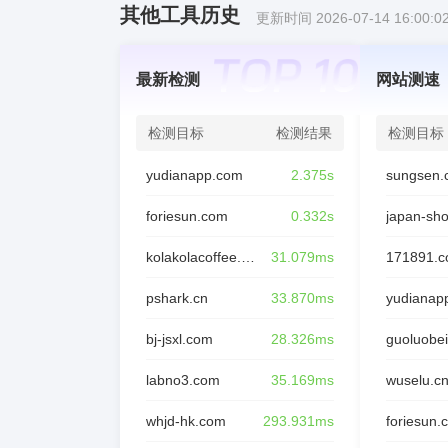
其他工具历史
更新时间 2026-07-14 16:00:0
最新检测
网站测速
检测目标
检测结果
检测目标
yudianapp.com
2.375s
sungsen.
foriesun.com
0.332s
japan-sh
kolakolacoffee.com
31.079ms
171891.
pshark.cn
33.870ms
yudianap
bj-jsxl.com
28.326ms
guoluobei
labno3.com
35.169ms
wuselu.c
whjd-hk.com
293.931ms
foriesun.