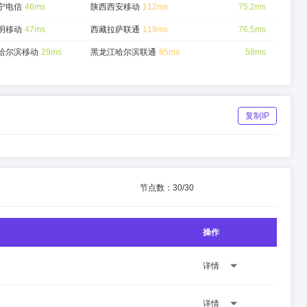
宁电信
46ms
陕西西安移动
112ms
75.2ms
明移动
47ms
西藏拉萨联通
119ms
76.5ms
哈尔滨移动
29ms
黑龙江哈尔滨联通
85ms
58ms
复制IP
节点数：
30
/
30
操作
详情
详情