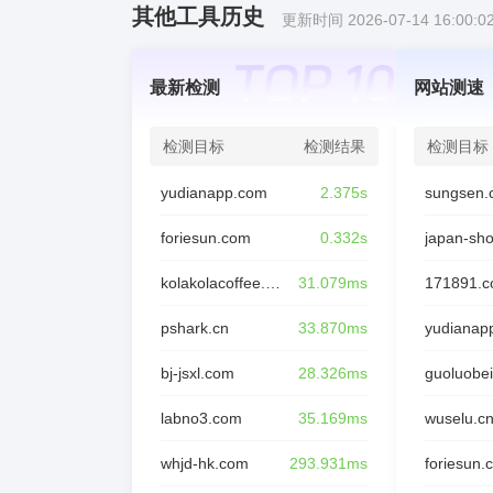
其他工具历史
更新时间 2026-07-14 16:00:0
最新检测
网站测速
检测目标
检测结果
检测目标
yudianapp.com
2.375s
sungsen.
foriesun.com
0.332s
japan-sh
kolakolacoffee.com
31.079ms
171891.
pshark.cn
33.870ms
yudianap
bj-jsxl.com
28.326ms
guoluobei
labno3.com
35.169ms
wuselu.c
whjd-hk.com
293.931ms
foriesun.