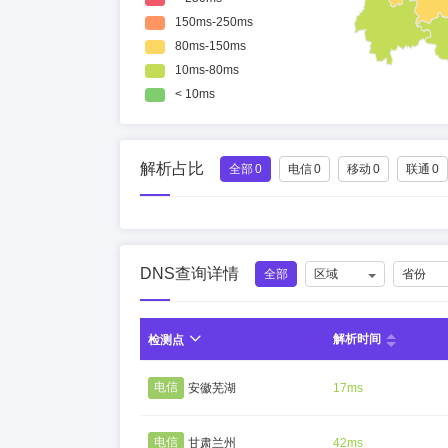
解析占比
全部
0
电信
0
移动
0
联通
0
DNS查询详情
全部
区域
省份
解析时间
检测点
电信
安徽芜湖
17ms
电信
甘肃兰州
42ms