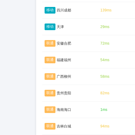
移动
四川成都
139ms
移动
天津
29ms
联通
安徽合肥
72ms
联通
福建福州
54ms
联通
广西柳州
58ms
联通
贵州贵阳
82ms
联通
海南海口
1ms
联通
吉林白城
94ms