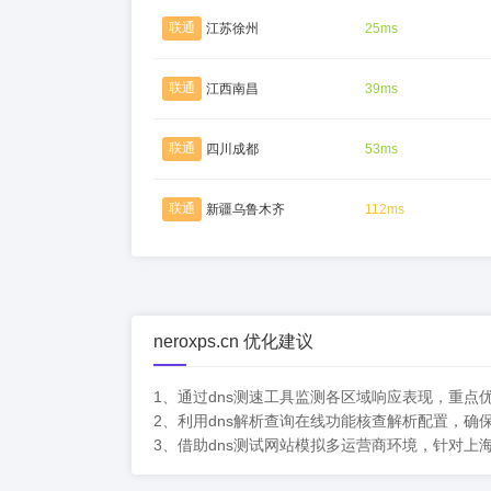
联通
江苏徐州
25ms
联通
江西南昌
39ms
联通
四川成都
53ms
联通
新疆乌鲁木齐
112ms
neroxps.cn 优化建议
1、通过dns测速工具监测各区域响应表现，重点优化
2、利用dns解析查询在线功能核查解析配置，确
3、借助dns测试网站模拟多运营商环境，针对上