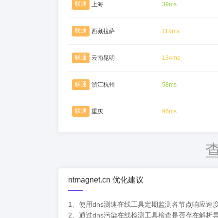
联通
上海
39ms
联通
西藏拉萨
119ms
联通
云南昆明
134ms
联通
浙江杭州
58ms
联通
重庆
96ms
ntmagnet.cn 优化建议
1、使用dns测速在线工具定期监测各节点响应
2、通过dns污染在线检测工具检查是否存在解