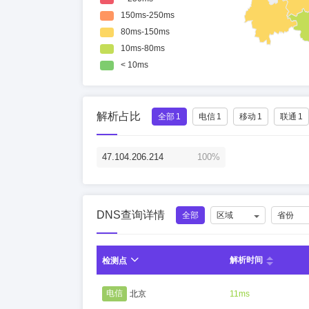
解析占比
全部
1
电信
1
移动
1
联通
1
47.104.206.214
100%
DNS查询详情
全部
区域
省份
解析时间
检测点
电信
北京
11ms