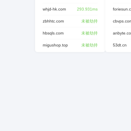
whjd-hk.com
293.931ms
foriesun.
zbhhtc.com
未被劫持
cbvps.co
hbsqls.com
未被劫持
anbyte.c
migushop.top
未被劫持
53dt.cn