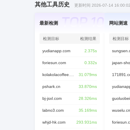
其他工具历史
更新时间 2026-07-14 16:00:0
最新检测
网站测速
检测目标
检测结果
检测目标
yudianapp.com
2.375s
sungsen.
foriesun.com
0.332s
japan-sh
kolakolacoffee.com
31.079ms
171891.
pshark.cn
33.870ms
yudianap
bj-jsxl.com
28.326ms
guoluobei
labno3.com
35.169ms
wuselu.c
whjd-hk.com
293.931ms
foriesun.