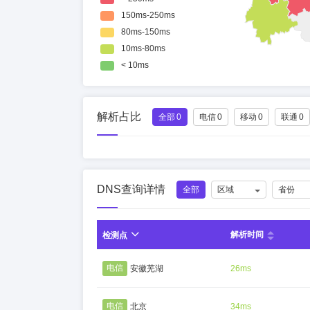
解析占比
全部
0
电信
0
移动
0
联通
0
DNS查询详情
全部
区域
省份
解析时间
检测点
电信
安徽芜湖
26ms
电信
北京
34ms