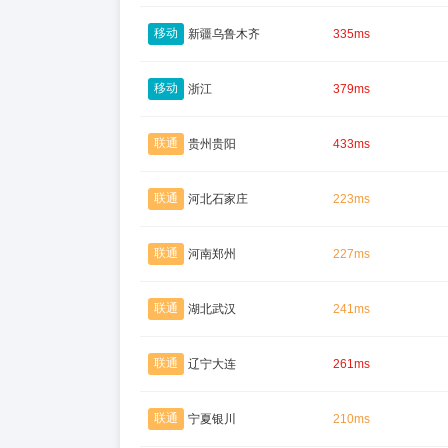
移动
新疆乌鲁木齐
335ms
移动
浙江
379ms
联通
贵州贵阳
433ms
联通
河北石家庄
223ms
联通
河南郑州
227ms
联通
湖北武汉
241ms
联通
辽宁大连
261ms
联通
宁夏银川
210ms