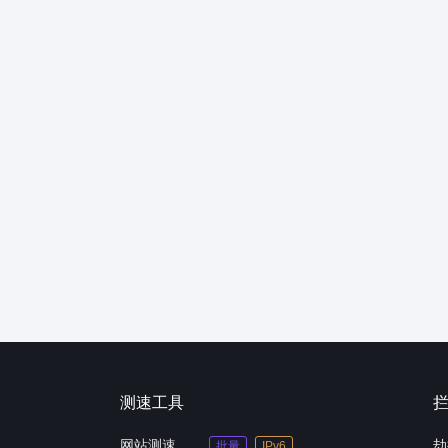
测速工具
网站测速
劫
批量
IPv6