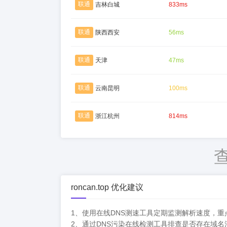
联通
吉林白城
833ms
联通
陕西西安
56ms
联通
天津
47ms
联通
云南昆明
100ms
联通
浙江杭州
814ms
roncan.top 优化建议
1、使用在线DNS测速工具定期监测解析速度，
2、通过DNS污染在线检测工具排查是否存在域