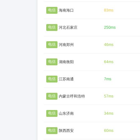
电信
海南海口
83ms
电信
河北石家庄
250ms
电信
河南郑州
46ms
电信
湖南衡阳
64ms
电信
江苏南通
7ms
电信
内蒙古呼和浩特
57ms
电信
山东济南
34ms
电信
陕西西安
60ms