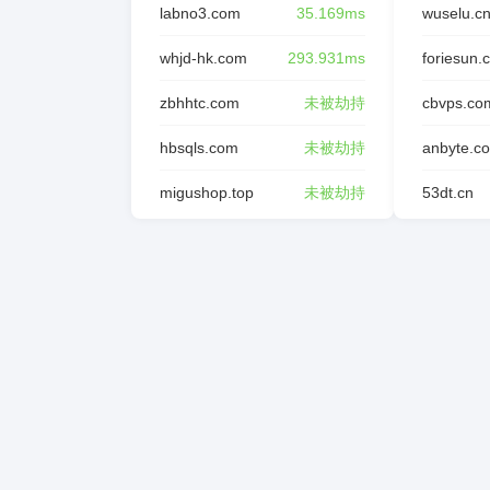
labno3.com
35.169ms
wuselu.c
whjd-hk.com
293.931ms
foriesun.
zbhhtc.com
未被劫持
cbvps.co
hbsqls.com
未被劫持
anbyte.c
migushop.top
未被劫持
53dt.cn