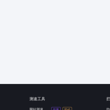
测速工具
网站测速
劫
批量
IPv6