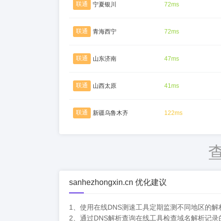
联通
宁夏银川
72ms
联通
青海西宁
72ms
联通
山东济南
47ms
联通
山西太原
41ms
联通
新疆乌鲁木齐
122ms
sanhezhongxin.cn 优化建议
1、使用在线DNS测速工具定期监测不同地区的
2、通过DNS解析查询在线工具检查域名解析记