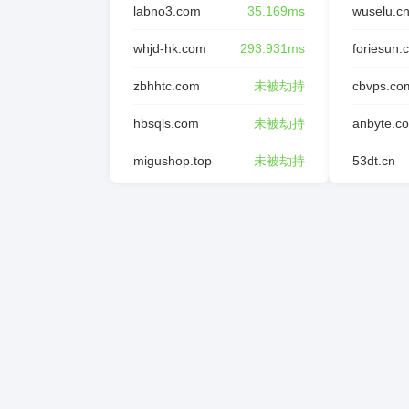
labno3.com
35.169ms
wuselu.c
whjd-hk.com
293.931ms
foriesun.
zbhhtc.com
未被劫持
cbvps.co
hbsqls.com
未被劫持
anbyte.c
migushop.top
未被劫持
53dt.cn