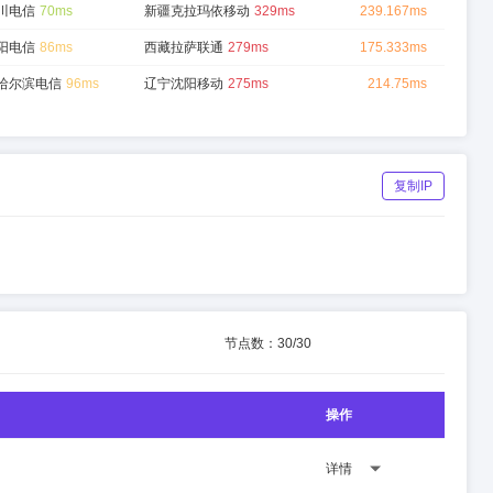
川电信
70ms
新疆克拉玛依移动
329ms
239.167ms
阳电信
86ms
西藏拉萨联通
279ms
175.333ms
哈尔滨电信
96ms
辽宁沈阳移动
275ms
214.75ms
复制IP
节点数：
30
/
30
操作
详情