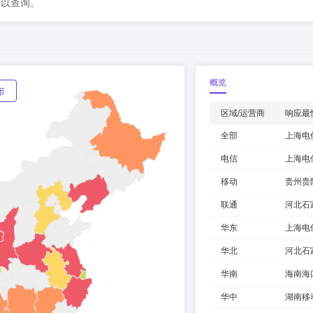
予以查询。
概览
布
区域/运营商
响应最
全部
上海电
电信
上海电
移动
贵州贵
联通
河北石
华东
上海电
华北
河北石
华南
海南海
华中
湖南移