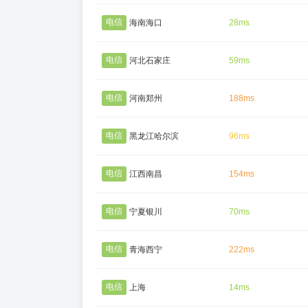
电信
海南海口
28ms
电信
河北石家庄
59ms
电信
河南郑州
188ms
电信
黑龙江哈尔滨
96ms
电信
江西南昌
154ms
电信
宁夏银川
70ms
电信
青海西宁
222ms
电信
上海
14ms