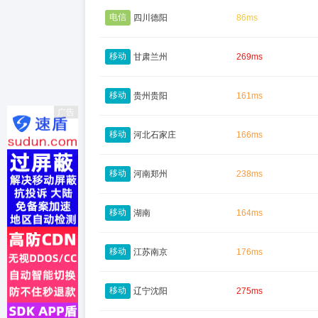
电信
四川德阳
86ms
移动
甘肃兰州
269ms
移动
贵州贵阳
161ms
广告
移动
河北石家庄
166ms
移动
河南郑州
238ms
移动
湖南
164ms
移动
江苏南京
176ms
移动
辽宁沈阳
275ms