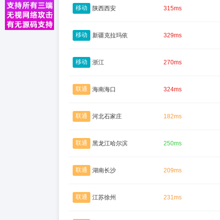
移动
陕西西安
315ms
移动
新疆克拉玛依
329ms
移动
浙江
270ms
联通
海南海口
324ms
联通
河北石家庄
182ms
联通
黑龙江哈尔滨
250ms
联通
湖南长沙
209ms
联通
江苏徐州
231ms