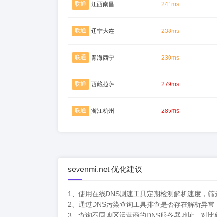
联通
江西南昌
241ms
联通
辽宁大连
238ms
联通
青海西宁
230ms
联通
西藏拉萨
279ms
联通
浙江杭州
285ms
sevenmi.net 优化建议
1、使用在线DNS测速工具定期检测解析速度，
2、通过DNS污染查询工具排查是否存在解析异
3、查询不同地区运营商的DNS服务器地址，对比