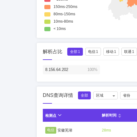
解析占比
全部
1
电信
1
移动
1
联通
1
8.156.64.202
100%
DNS查询详情
全部
区域
省份
解析时间
检测点
电信
安徽芜湖
28ms