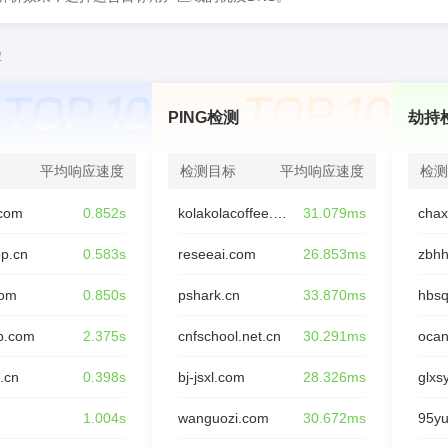
2
PING检测
劫持
平均响应速度
检测目标
平均响应速度
检测
com
0.852s
kolakolacoffee.com
31.079ms
op.cn
0.583s
reseeai.com
26.853ms
zbhh
com
0.850s
pshark.cn
33.870ms
hbsq
p.com
2.375s
cnfschool.net.cn
30.291ms
oca
.cn
0.398s
bj-jsxl.com
28.326ms
glxs
n
1.004s
wanguozi.com
30.672ms
95y