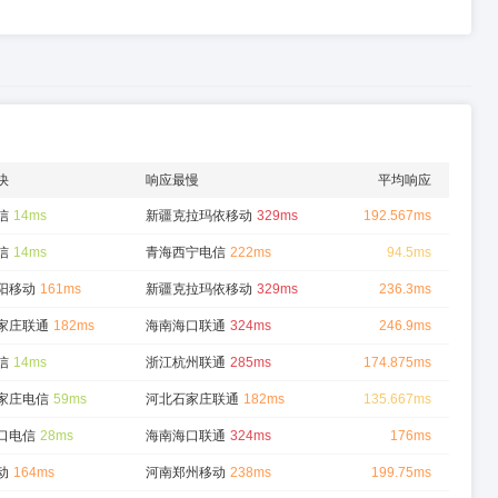
快
响应最慢
平均响应
信
14ms
新疆克拉玛依移动
329ms
192.567ms
信
14ms
青海西宁电信
222ms
94.5ms
阳移动
161ms
新疆克拉玛依移动
329ms
236.3ms
家庄联通
182ms
海南海口联通
324ms
246.9ms
信
14ms
浙江杭州联通
285ms
174.875ms
家庄电信
59ms
河北石家庄联通
182ms
135.667ms
口电信
28ms
海南海口联通
324ms
176ms
动
164ms
河南郑州移动
238ms
199.75ms