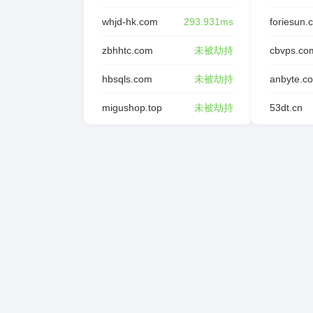
whjd-hk.com
293.931ms
foriesun.
zbhhtc.com
未被劫持
cbvps.co
hbsqls.com
未被劫持
anbyte.c
migushop.top
未被劫持
53dt.cn