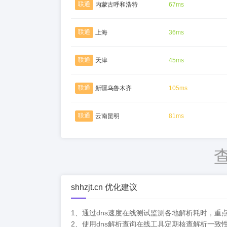
联通
内蒙古呼和浩特
67ms
联通
上海
36ms
联通
天津
45ms
联通
新疆乌鲁木齐
105ms
联通
云南昆明
81ms
shhzjt.cn 优化建议
1、通过dns速度在线测试监测各地解析耗时，重
2、使用dns解析查询在线工具定期核查解析一致