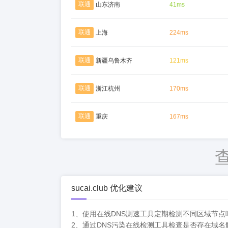
联通
山东济南
41ms
联通
上海
224ms
联通
新疆乌鲁木齐
121ms
联通
浙江杭州
170ms
联通
重庆
167ms
sucai.club 优化建议
1、使用在线DNS测速工具定期检测不同区域节
2、通过DNS污染在线检测工具检查是否存在域