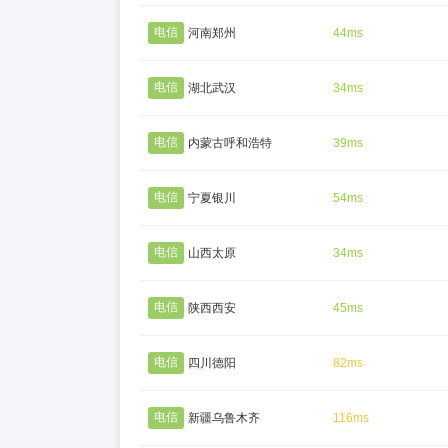
电信
河南郑州
44ms
电信
湖北武汉
34ms
电信
内蒙古呼和浩特
39ms
电信
宁夏银川
54ms
电信
山西太原
34ms
电信
陕西西安
45ms
电信
四川德阳
82ms
电信
新疆乌鲁木齐
116ms