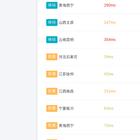
移动
青海西宁
290ms
移动
山西太原
247ms
移动
云南昆明
354ms
联通
河北石家庄
39ms
联通
江苏徐州
42ms
联通
江西南昌
151ms
联通
宁夏银川
63ms
联通
青海西宁
73ms