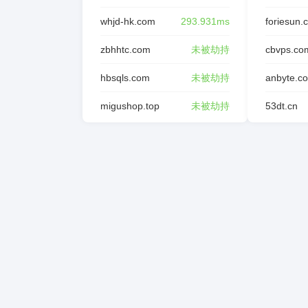
whjd-hk.com
293.931ms
foriesun.
zbhhtc.com
未被劫持
cbvps.co
hbsqls.com
未被劫持
anbyte.c
migushop.top
未被劫持
53dt.cn