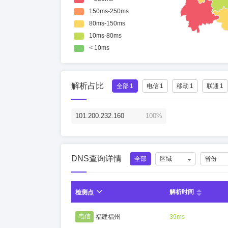
解析占比
全部
1
电信
1
移动
1
联通
1
101.200.232.160
100%
DNS查询详情
全部
区域
省份
解析时间
检测点
电信
福建福州
39ms