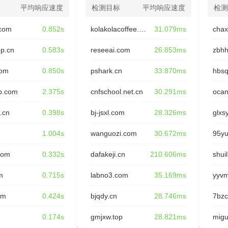
平均响应速度
检测目标
平均响应速度
检测
com
0.852s
kolakolacoffee.com
31.079ms
op.cn
0.583s
reseeai.com
26.853ms
zbhh
com
0.850s
pshark.cn
33.870ms
hbsq
p.com
2.375s
cnfschool.net.cn
30.291ms
oca
.cn
0.398s
bj-jsxl.com
28.326ms
glxs
n
1.004s
wanguozi.com
30.672ms
95y
com
0.332s
dafakeji.cn
210.606ms
shui
m
0.715s
labno3.com
35.169ms
yyv
om
0.424s
bjqdy.cn
28.746ms
7bzc
0.174s
gmjxw.top
28.821ms
migu