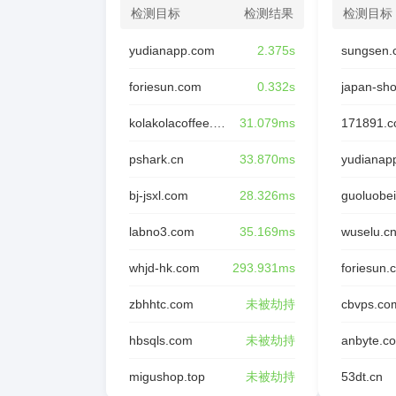
检测目标
检测结果
检测目标
yudianapp.com
2.375s
sungsen.
foriesun.com
0.332s
japan-sh
kolakolacoffee.com
31.079ms
171891.
pshark.cn
33.870ms
yudianap
bj-jsxl.com
28.326ms
guoluobei
labno3.com
35.169ms
wuselu.c
whjd-hk.com
293.931ms
foriesun.
zbhhtc.com
未被劫持
cbvps.co
hbsqls.com
未被劫持
anbyte.c
migushop.top
未被劫持
53dt.cn