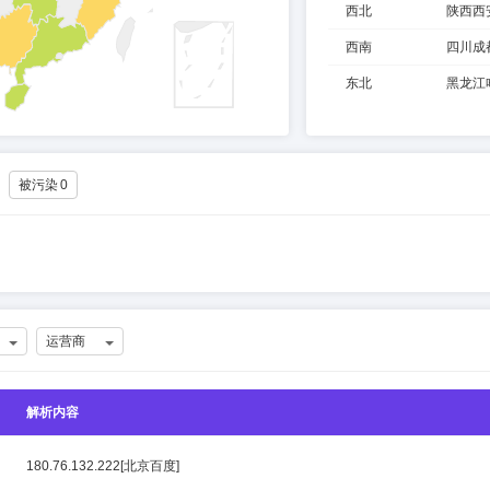
西北
陕西西
西南
四川成
东北
黑龙江
被污染
0
运营商
解析内容
180.76.132.222[北京百度]