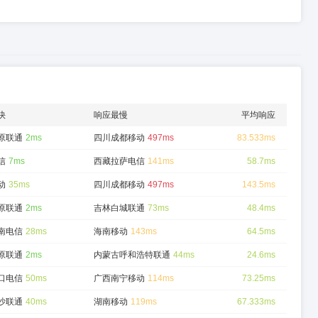
快
响应最慢
平均响应
原联通
2ms
四川成都移动
497ms
83.533ms
信
7ms
西藏拉萨电信
141ms
58.7ms
动
35ms
四川成都移动
497ms
143.5ms
原联通
2ms
吉林白城联通
73ms
48.4ms
南电信
28ms
海南移动
143ms
64.5ms
原联通
2ms
内蒙古呼和浩特联通
44ms
24.6ms
口电信
50ms
广西南宁移动
114ms
73.25ms
沙联通
40ms
湖南移动
119ms
67.333ms