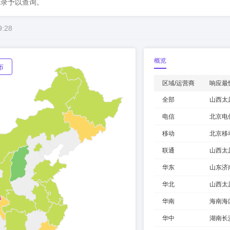
记录予以查询。
9:28
概览
布
区域/运营商
响应最
全部
山西太
电信
北京电
移动
北京移
联通
山西太
华东
山东济
华北
山西太
华南
海南海
华中
湖南长