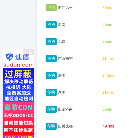
电信
浙江温州
86ms
移动
海南
65ms
移动
北京
35ms
广告
移动
广西南宁
114ms
移动
海南
143ms
移动
湖南
119ms
移动
山东济南
56ms
移动
四川成都
497ms