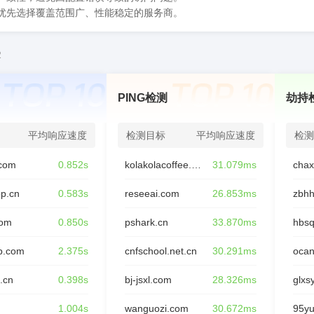
，优先选择覆盖范围广、性能稳定的服务商。
2
PING检测
劫持
平均响应速度
检测目标
平均响应速度
检测
com
0.852s
kolakolacoffee.com
31.079ms
op.cn
0.583s
reseeai.com
26.853ms
zbhh
com
0.850s
pshark.cn
33.870ms
hbsq
p.com
2.375s
cnfschool.net.cn
30.291ms
oca
.cn
0.398s
bj-jsxl.com
28.326ms
glxs
n
1.004s
wanguozi.com
30.672ms
95y