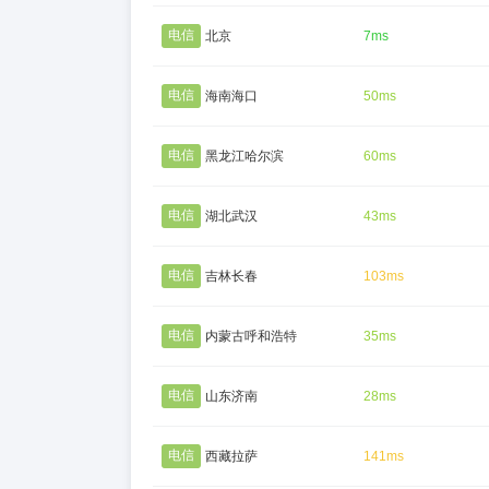
电信
北京
7ms
电信
海南海口
50ms
电信
黑龙江哈尔滨
60ms
电信
湖北武汉
43ms
电信
吉林长春
103ms
电信
内蒙古呼和浩特
35ms
电信
山东济南
28ms
电信
西藏拉萨
141ms