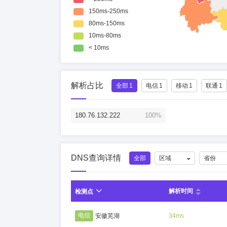
解析占比
全部
1
电信
1
移动
1
联通
1
180.76.132.222
100%
DNS查询详情
全部
区域
省份
解析时间
检测点
电信
安徽芜湖
34ms