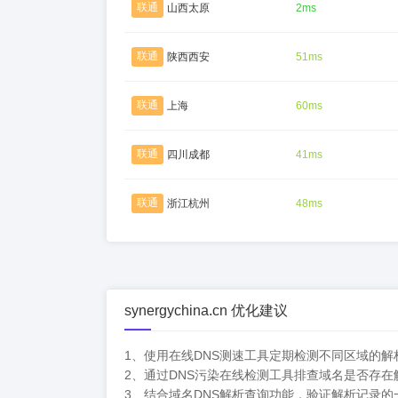
联通
山西太原
2ms
联通
陕西西安
51ms
联通
上海
60ms
联通
四川成都
41ms
联通
浙江杭州
48ms
synergychina.cn 优化建议
1、使用在线DNS测速工具定期检测不同区域的
2、通过DNS污染在线检测工具排查域名是否存
3、结合域名DNS解析查询功能，验证解析记录