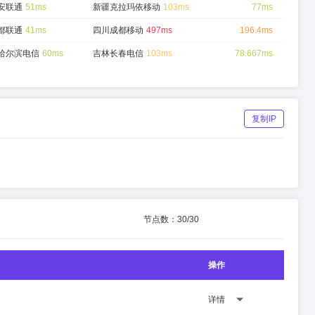
安联通
51ms
新疆克拉玛依移动
103ms
77ms
都联通
41ms
四川成都移动
497ms
196.4ms
哈尔滨电信
60ms
吉林长春电信
103ms
78.667ms
复制IP
节点数：
30
/
30
操作
详情