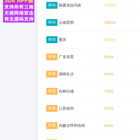
移动
新疆克拉玛依
103ms
移动
云南昆明
186ms
移动
重庆
117ms
联通
广东东莞
64ms
联通
湖南长沙
40ms
联通
吉林白城
73ms
联通
江苏徐州
61ms
联通
内蒙古呼和浩特
44ms