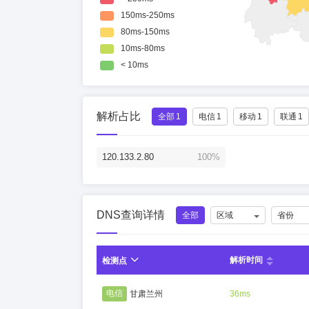
解析占比
全部
1
电信
1
移动
1
联通
1
120.133.2.80
100%
DNS查询详情
全部
区域
省份
解析时间
检测点
电信
甘肃兰州
36ms