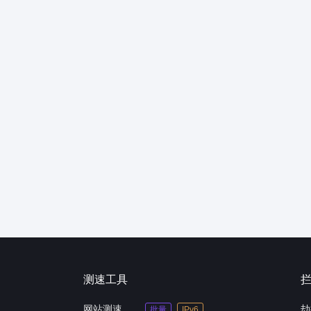
测速工具
网站测速
劫
批量
IPv6