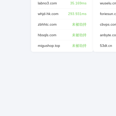
labno3.com
35.169ms
wuselu.c
whjd-hk.com
293.931ms
foriesun.
zbhhtc.com
未被劫持
cbvps.co
hbsqls.com
未被劫持
anbyte.c
migushop.top
未被劫持
53dt.cn