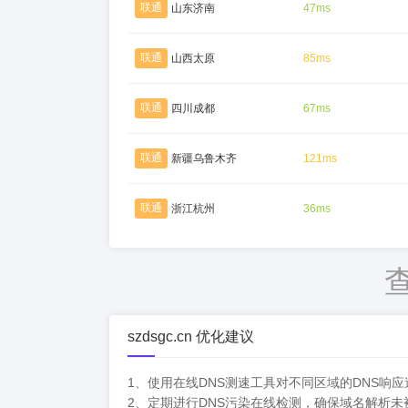
联通
山东济南
47ms
联通
山西太原
85ms
联通
四川成都
67ms
联通
新疆乌鲁木齐
121ms
联通
浙江杭州
36ms
szdsgc.cn 优化建议
1、使用在线DNS测速工具对不同区域的DNS响
2、定期进行DNS污染在线检测，确保域名解析