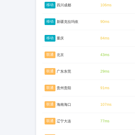
移动
四川成都
106ms
移动
新疆克拉玛依
90ms
移动
重庆
84ms
联通
北京
43ms
联通
广东东莞
29ms
联通
贵州贵阳
91ms
联通
海南海口
107ms
联通
辽宁大连
77ms