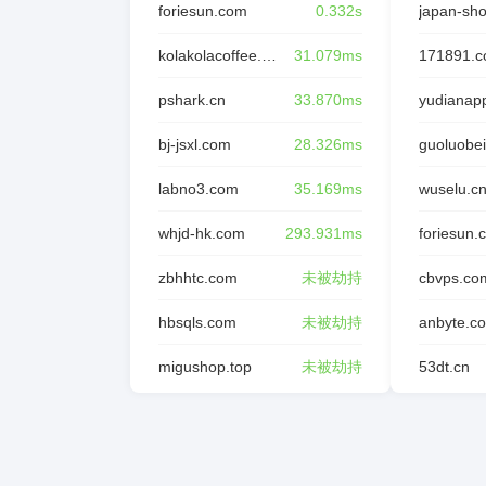
foriesun.com
0.332s
japan-sh
kolakolacoffee.com
31.079ms
171891.
pshark.cn
33.870ms
yudianap
bj-jsxl.com
28.326ms
guoluobei
labno3.com
35.169ms
wuselu.c
whjd-hk.com
293.931ms
foriesun.
zbhhtc.com
未被劫持
cbvps.co
hbsqls.com
未被劫持
anbyte.c
migushop.top
未被劫持
53dt.cn