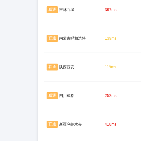
联通
吉林白城
397ms
联通
内蒙古呼和浩特
139ms
联通
陕西西安
119ms
联通
四川成都
252ms
联通
新疆乌鲁木齐
418ms