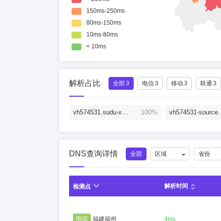
解析占比
全部
3
电信
3
移动
3
联通
3
vh574531.sudu-xu9b.com.
100%
vh574
DNS查询详情
全部
区域
省份
解析时间
检测点
电信
福建福州
4ms