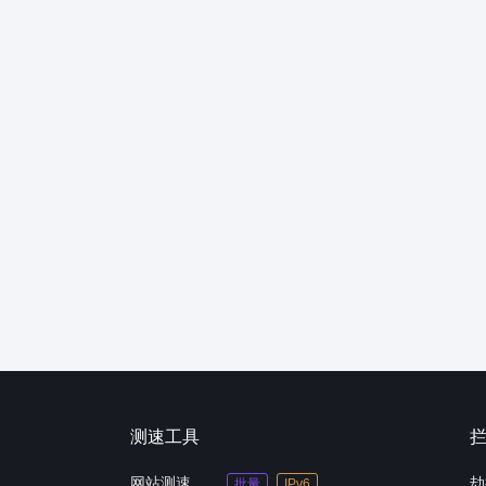
测速工具
网站测速
劫
批量
IPv6