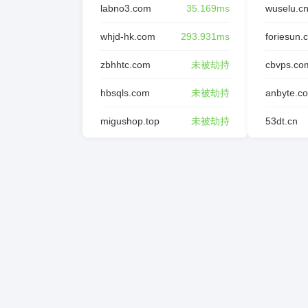
labno3.com
35.169ms
wuselu.c
whjd-hk.com
293.931ms
foriesun.
zbhhtc.com
未被劫持
cbvps.co
hbsqls.com
未被劫持
anbyte.c
migushop.top
未被劫持
53dt.cn