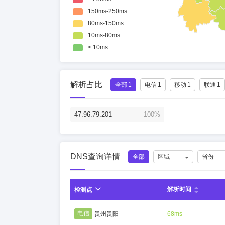
解析占比
全部
1
电信
1
移动
1
联通
1
47.96.79.201
100%
DNS查询详情
全部
区域
省份
解析时间
检测点
电信
贵州贵阳
68ms