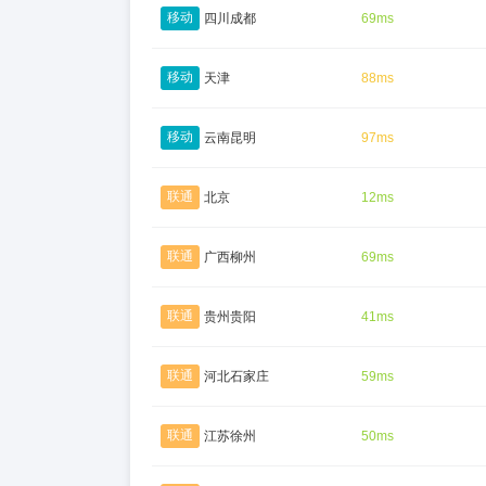
移动
四川成都
69ms
移动
天津
88ms
移动
云南昆明
97ms
联通
北京
12ms
联通
广西柳州
69ms
联通
贵州贵阳
41ms
联通
河北石家庄
59ms
联通
江苏徐州
50ms