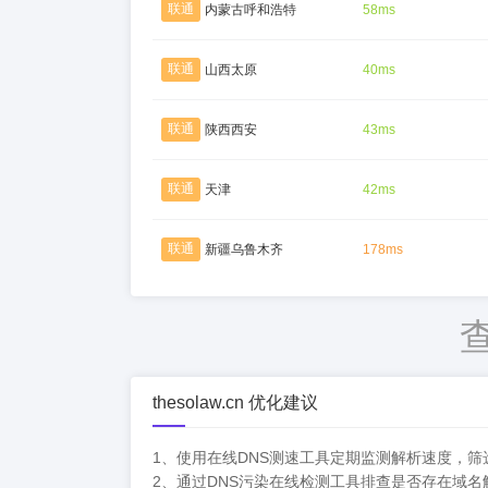
联通
内蒙古呼和浩特
58ms
联通
山西太原
40ms
联通
陕西西安
43ms
联通
天津
42ms
联通
新疆乌鲁木齐
178ms
thesolaw.cn 优化建议
1、使用在线DNS测速工具定期监测解析速度，
2、通过DNS污染在线检测工具排查是否存在域