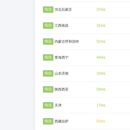
电信
河北石家庄
37ms
电信
江西南昌
31ms
电信
内蒙古呼和浩特
52ms
电信
青海西宁
44ms
电信
山东济南
32ms
电信
陕西西安
58ms
电信
天津
17ms
电信
西藏拉萨
83ms