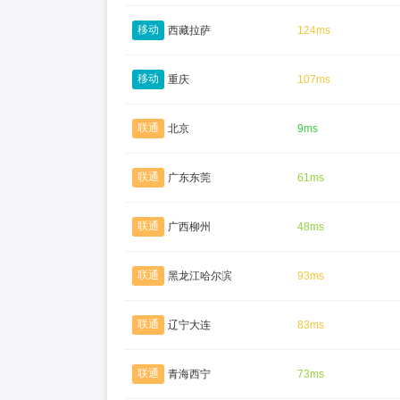
移动
西藏拉萨
124ms
移动
重庆
107ms
联通
北京
9ms
联通
广东东莞
61ms
联通
广西柳州
48ms
联通
黑龙江哈尔滨
93ms
联通
辽宁大连
83ms
联通
青海西宁
73ms