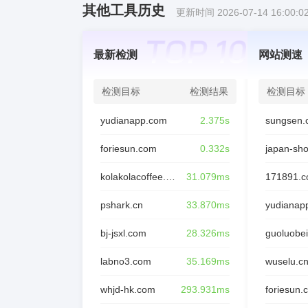
其他工具历史
更新时间 2026-07-14 16:00:0
最新检测
网站测速
检测目标
检测结果
检测目标
yudianapp.com
2.375s
sungsen.
foriesun.com
0.332s
japan-sh
kolakolacoffee.com
31.079ms
171891.
pshark.cn
33.870ms
yudianap
bj-jsxl.com
28.326ms
guoluobei
labno3.com
35.169ms
wuselu.c
whjd-hk.com
293.931ms
foriesun.