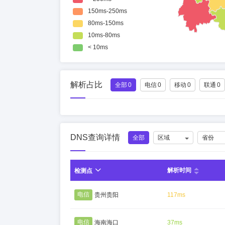
解析占比
全部
0
电信
0
移动
0
联通
0
DNS查询详情
全部
区域
省份
解析时间
检测点
电信
贵州贵阳
117ms
电信
海南海口
37ms