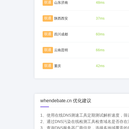
联通
山东济南
48ms
联通
陕西西安
37ms
联通
四川成都
60ms
联通
云南昆明
66ms
联通
重庆
42ms
whendebate.cn 优化建议
1、使用在线DNS测速工具定期测试解析速度，
2、通过DNS污染在线检测工具检查域名是否存
3、查询DNS服务器厂商信息，选择多地域覆盖