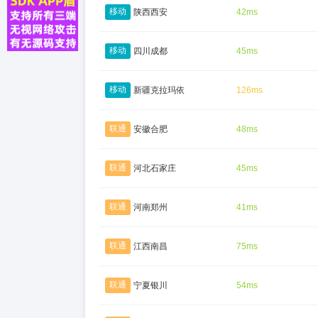
移动
陕西西安
42ms
移动
四川成都
45ms
移动
新疆克拉玛依
126ms
联通
安徽合肥
48ms
联通
河北石家庄
45ms
联通
河南郑州
41ms
联通
江西南昌
75ms
联通
宁夏银川
54ms