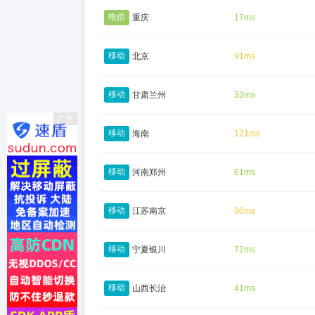
电信
重庆
17ms
移动
北京
91ms
移动
甘肃兰州
33ms
广告
移动
海南
121ms
移动
河南郑州
61ms
移动
江苏南京
90ms
移动
宁夏银川
72ms
移动
山西长治
41ms