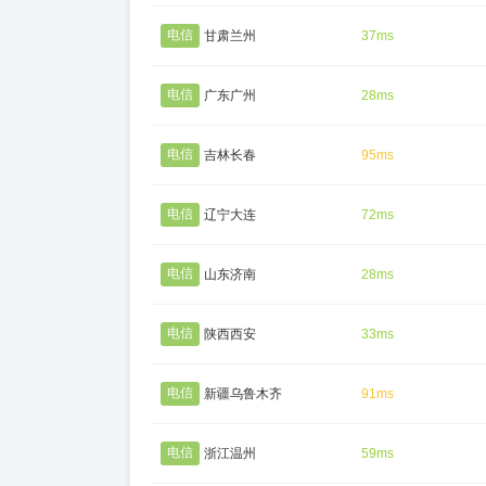
电信
甘肃兰州
37ms
电信
广东广州
28ms
电信
吉林长春
95ms
电信
辽宁大连
72ms
电信
山东济南
28ms
电信
陕西西安
33ms
电信
新疆乌鲁木齐
91ms
电信
浙江温州
59ms