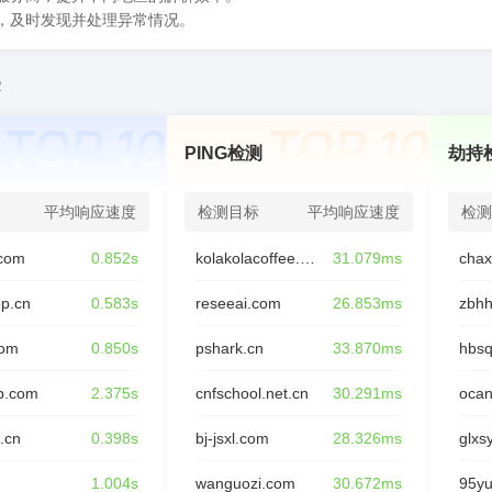
态，及时发现并处理异常情况。
2
PING检测
劫持
平均响应速度
检测目标
平均响应速度
检测
com
0.852s
kolakolacoffee.com
31.079ms
op.cn
0.583s
reseeai.com
26.853ms
zbhh
com
0.850s
pshark.cn
33.870ms
hbsq
p.com
2.375s
cnfschool.net.cn
30.291ms
oca
.cn
0.398s
bj-jsxl.com
28.326ms
glxs
n
1.004s
wanguozi.com
30.672ms
95y