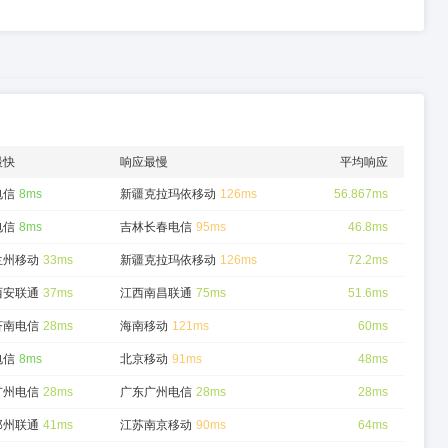
最快
响应最慢
平均响应
电信
8ms
新疆克拉玛依移动
126ms
56.867ms
电信
8ms
吉林长春电信
95ms
46.8ms
兰州移动
33ms
新疆克拉玛依移动
126ms
72.2ms
西安联通
37ms
江西南昌联通
75ms
51.6ms
济南电信
28ms
海南移动
121ms
60ms
电信
8ms
北京移动
91ms
48ms
广州电信
28ms
广东广州电信
28ms
28ms
郑州联通
41ms
江苏南京移动
90ms
64ms