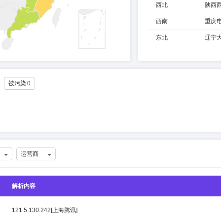
西北
陕西
西南
重庆
东北
辽宁
被污染
0
运营商
解析内容
121.5.130.242[上海腾讯]