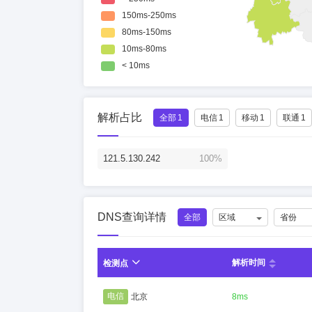
解析占比
全部
1
电信
1
移动
1
联通
1
121.5.130.242
100%
DNS查询详情
全部
区域
省份
解析时间
检测点
电信
北京
8ms