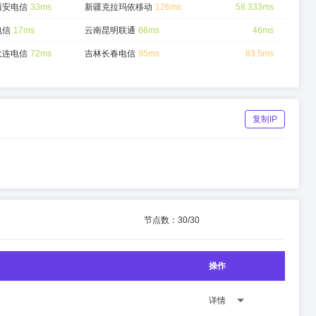
西安电信
33ms
新疆克拉玛依移动
126ms
58.333ms
电信
17ms
云南昆明联通
66ms
46ms
大连电信
72ms
吉林长春电信
95ms
83.5ms
复制IP
节点数：
30
/
30
操作
详情