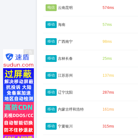
电信
云南昆明
574ms
移动
海南
57ms
移动
广西南宁
98ms
广告
移动
吉林长春
25ms
移动
江苏苏州
137ms
移动
辽宁沈阳
287ms
移动
内蒙古呼和浩特
161ms
移动
宁夏银川
315ms