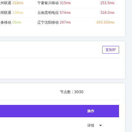
兰州联通
218ms
宁夏银川移动
315ms
251.5ms
昆明联通
139ms
云南昆明电信
574ms
316.2ms
长春移动
25ms
辽宁沈阳移动
287ms
163.333ms
复制IP
节点数：
30
/
30
操作
详情