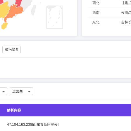
西北
甘肃
西南
云南
东北
吉林
被污染
0
运营商
解析内容
47.104.163.238[山东青岛阿里云]