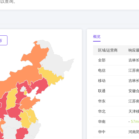
予以查询。
概览
布
区域/运营商
响应
全部
吉林
电信
江苏
移动
吉林
联通
安徽
华东
江苏
华北
天津
华南
-
57m
华中
河南