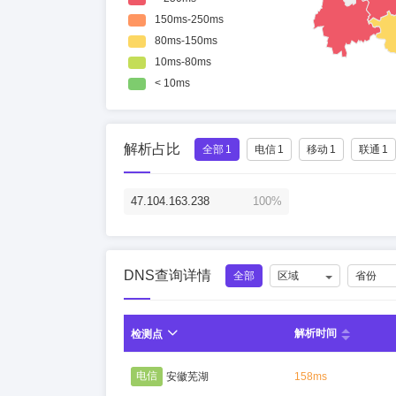
解析占比
全部
1
电信
1
移动
1
联通
1
47.104.163.238
100%
DNS查询详情
全部
区域
省份
解析时间
检测点
电信
安徽芜湖
158ms