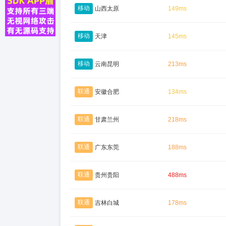
移动
山西太原
149ms
移动
天津
145ms
移动
云南昆明
213ms
联通
安徽合肥
134ms
联通
甘肃兰州
218ms
联通
广东东莞
188ms
联通
贵州贵阳
488ms
联通
吉林白城
178ms