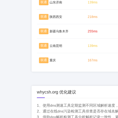
联通
山东济南
139ms
联通
陕西西安
218ms
联通
新疆乌鲁木齐
255ms
联通
云南昆明
139ms
联通
重庆
167ms
whycsh.org 优化建议
1、使用dns测速工具定期监测不同区域解析速度
2、通过在线dns污染检测工具排查是否存在域名
3、借助dns解析检测工具分析解析记录一致性，