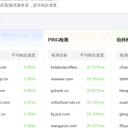
动匹配最优服务器，提升响应速度。
2
PING检测
劫持
平均响应速度
检测目标
平均响应速度
检测
com
0.852s
kolakolacoffee.com
31.079ms
op.cn
0.583s
reseeai.com
26.853ms
zbhh
com
0.850s
pshark.cn
33.870ms
hbsq
p.com
2.375s
cnfschool.net.cn
30.291ms
oca
.cn
0.398s
bj-jsxl.com
28.326ms
glxs
n
1.004s
wanguozi.com
30.672ms
95y