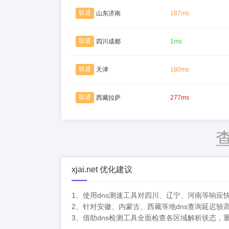
联通
山东济南
187ms
联通
四川成都
1ms
联通
天津
180ms
联通
西藏拉萨
277ms
xjai.net 优化建议
1、使用dns测速工具对四川、辽宁、河南等响应
2、针对安徽、内蒙古、西藏等地dns查询延迟较
3、借助dns检测工具全面检查各区域解析状态，