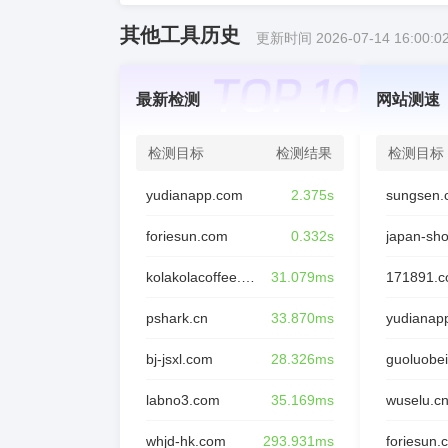
其他工具历史
更新时间 2026-07-14 16:00:0
最新检测
网站测速
检测目标
检测结果
检测目标
yudianapp.com
2.375s
sungsen.
foriesun.com
0.332s
japan-sh
kolakolacoffee.com
31.079ms
171891.
pshark.cn
33.870ms
yudianap
bj-jsxl.com
28.326ms
guoluobei
labno3.com
35.169ms
wuselu.c
whjd-hk.com
293.931ms
foriesun.