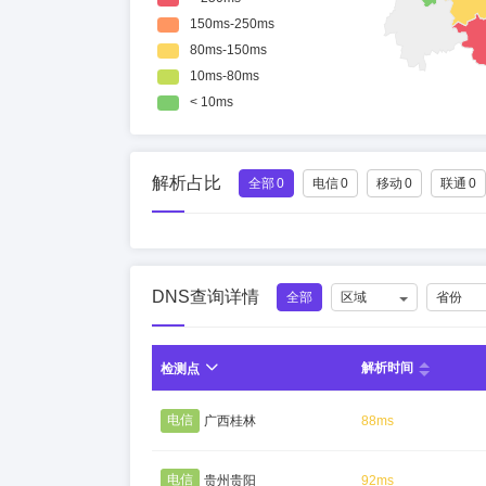
解析占比
全部
0
电信
0
移动
0
联通
0
DNS查询详情
全部
区域
省份
解析时间
检测点
电信
广西桂林
88ms
电信
贵州贵阳
92ms