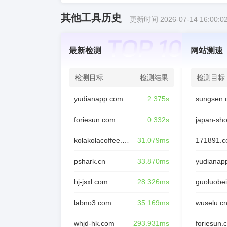
其他工具历史
更新时间 2026-07-14 16:00:0
最新检测
网站测速
检测目标
检测结果
检测目标
yudianapp.com
2.375s
sungsen.
foriesun.com
0.332s
japan-sh
kolakolacoffee.com
31.079ms
171891.
pshark.cn
33.870ms
yudianap
bj-jsxl.com
28.326ms
guoluobei
labno3.com
35.169ms
wuselu.c
whjd-hk.com
293.931ms
foriesun.