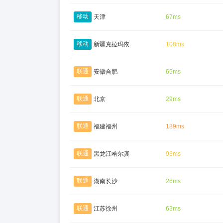
移动
天津
67ms
移动
新疆克拉玛依
108ms
联通
安徽合肥
65ms
联通
北京
29ms
联通
福建福州
189ms
联通
黑龙江哈尔滨
93ms
联通
湖南长沙
26ms
联通
江苏徐州
63ms