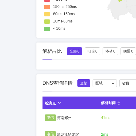
解析占比
全部
0
电信
0
移动
0
联通
0
DNS查询详情
全部
区域
省份
解析时间
检测点
电信
河南郑州
41ms
电信
黑龙江哈尔滨
2ms