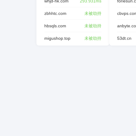
whjd-hk.com
293.931ms
foriesun.
zbhhtc.com
未被劫持
cbvps.co
hbsqls.com
未被劫持
anbyte.c
migushop.top
未被劫持
53dt.cn