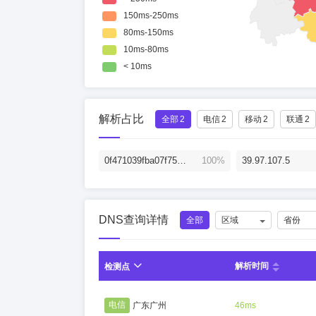
解析占比
全部
2
电信
2
移动
2
联通
2
0f471039fba07f75eddbfdad7b8adc88.dlszywz.com.
100%
39.97.107.5
DNS查询详情
全部
区域
省份
解析时间
检测点
电信
广东广州
46ms