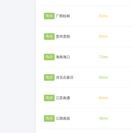
电信
广西桂林
91ms
电信
贵州贵阳
95ms
电信
海南海口
71ms
电信
河北石家庄
66ms
电信
江苏南通
84ms
电信
江西南昌
48ms