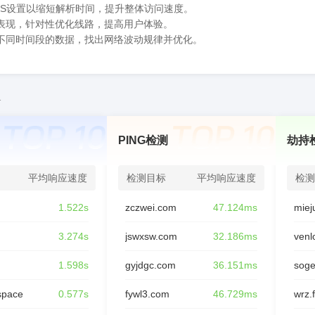
NS设置以缩短解析时间，提升整体访问速度。
表现，针对性优化线路，提高用户体验。
不同时间段的数据，找出网络波动规律并优化。
1
PING检测
劫持
平均响应速度
检测目标
平均响应速度
检测
m
1.522s
zczwei.com
47.124ms
3.274s
jswxsw.com
32.186ms
venl
1.598s
gyjdgc.com
36.151ms
sog
space
0.577s
fywl3.com
46.729ms
wrz.