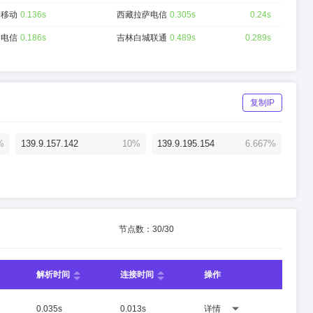
阳移动
0.136s
西藏拉萨电信
0.305s
0.24s
春电信
0.186s
吉林白城联通
0.489s
0.289s
复制IP
%
139.9.157.142
10%
139.9.195.154
6.667%
节点数：
30
/
30
解析时间
连接时间
操作
0.035s
0.013s
详情