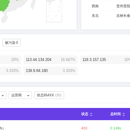
西南
贵州贵
东北
吉林长
被污染
0
20%
113.44.134.204
16.667%
119.3.157.135
10
3.333%
139.9.84.180
3.333%
运营商
状态码4XX
(
30
)
状态
总时间
为）
403
0.149s