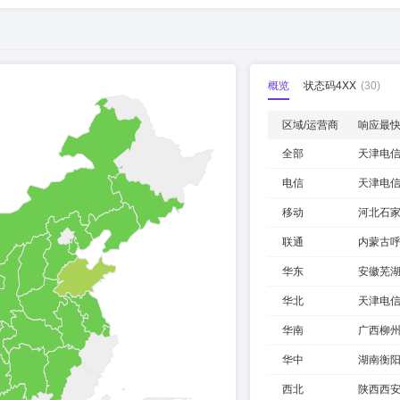
概览
状态码4XX
(
30
)
区域/运营商
响应最
全部
天津电
电信
天津电
移动
河北石
联通
内蒙古
华东
安徽芜
华北
天津电
华南
广西柳
华中
湖南衡
西北
陕西西