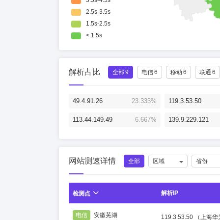
解析占比
全部
9
电信
6
移动
6
联通
6
49.4.91.26
23.333%
119.3.53.50
113.44.149.49
6.667%
139.9.229.121
网站测速详情
全部
区域
省份
解析IP
检测点
电信
安徽芜湖
119.3.53.50
（上海华