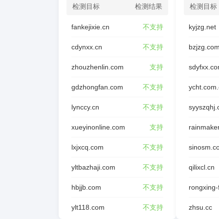
检测目标
检测结果
检测目标
fankejixie.cn
不支持
kyjzg.net
cdynxx.cn
不支持
bzjzg.co
zhouzhenlin.com
支持
sdyfxx.c
gdzhongfan.com
不支持
ycht.com
lynccy.cn
不支持
syyszqhj
xueyinonline.com
支持
rainmake
lxjxcq.com
不支持
sinosm.c
yltbazhaji.com
不支持
qilixcl.cn
hbjjb.com
不支持
ylt118.com
不支持
zhsu.cc