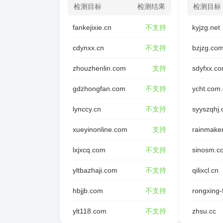
检测目标
检测结果
检测目标
fankejixie.cn
不支持
kyjzg.net
cdynxx.cn
不支持
bzjzg.co
zhouzhenlin.com
支持
sdyfxx.c
gdzhongfan.com
不支持
ycht.com
lynccy.cn
不支持
syyszqhj
xueyinonline.com
支持
rainmake
lxjxcq.com
不支持
sinosm.c
yltbazhaji.com
不支持
qilixcl.cn
hbjjb.com
不支持
ylt118.com
不支持
zhsu.cc