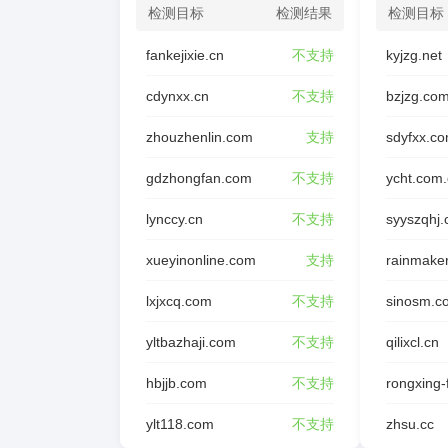
检测目标
检测结果
检测目标
fankejixie.cn
不支持
kyjzg.net
cdynxx.cn
不支持
bzjzg.co
zhouzhenlin.com
支持
sdyfxx.c
gdzhongfan.com
不支持
ycht.com
lynccy.cn
不支持
syyszqhj
xueyinonline.com
支持
rainmake
lxjxcq.com
不支持
sinosm.c
yltbazhaji.com
不支持
qilixcl.cn
hbjjb.com
不支持
ylt118.com
不支持
zhsu.cc