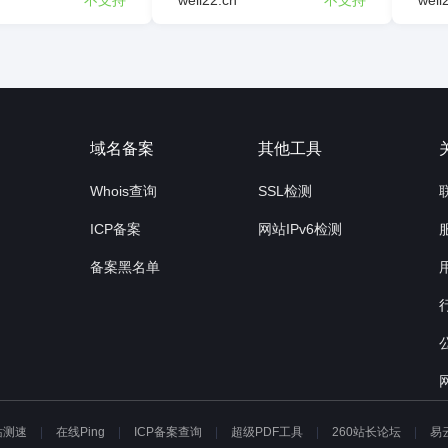
不支持
weli22.cn
不支持
weli
询
域名备案
其他工具
Whois查询
SSL检测
ICP备案
网站IPv6检测
备案黑名单
站测速
在线Ping
ICP备案查询
超级PDF工具
260站长论坛
易