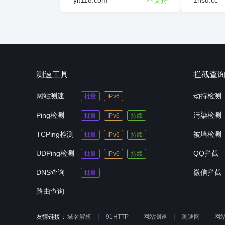
ylt118.com
不支持
zhsu.cc
测速工具
拦截查
网站测速
劫持检测
批量
IPv6
Ping检测
污染检测
批量
IPv6
持续
TCPing检测
被墙检测
批量
IPv6
持续
UDPing检测
QQ拦截
批量
IPv6
持续
DNS查询
微信拦截
批量
路由查询
友情链接：
域名解析
91HTTP
网站测速
测速网
网