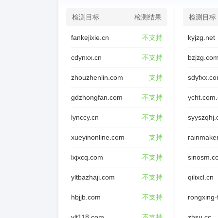
检测目标
检测结果
检测目标
fankejixie.cn
不支持
kyjzg.net
cdynxx.cn
不支持
bzjzg.co
zhouzhenlin.com
支持
sdyfxx.c
gdzhongfan.com
不支持
ycht.com
lynccy.cn
不支持
syyszqhj
xueyinonline.com
支持
rainmake
lxjxcq.com
不支持
sinosm.c
yltbazhaji.com
不支持
qilixcl.cn
hbjjb.com
不支持
ylt118.com
不支持
zhsu.cc