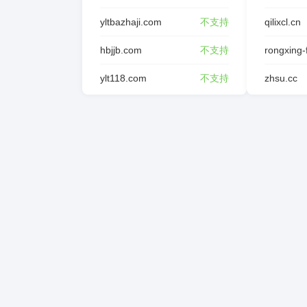
yltbazhaji.com
不支持
qilixcl.cn
hbjjb.com
不支持
ylt118.com
不支持
zhsu.cc