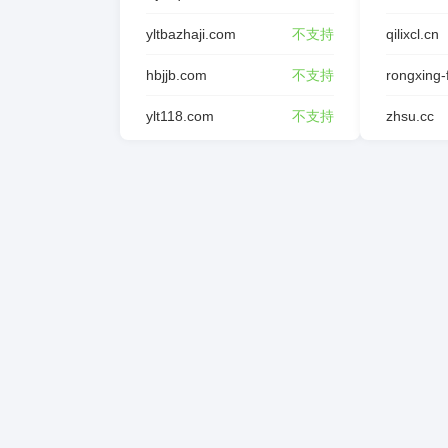
yltbazhaji.com
不支持
qilixcl.cn
hbjjb.com
不支持
ylt118.com
不支持
zhsu.cc