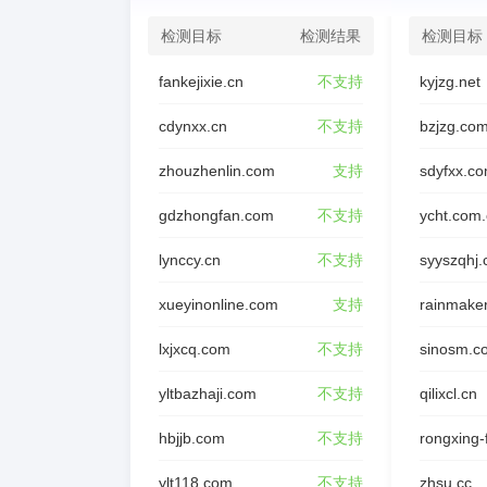
检测目标
检测结果
检测目标
fankejixie.cn
不支持
kyjzg.net
cdynxx.cn
不支持
bzjzg.co
zhouzhenlin.com
支持
sdyfxx.c
gdzhongfan.com
不支持
ycht.com
lynccy.cn
不支持
syyszqhj
xueyinonline.com
支持
rainmake
lxjxcq.com
不支持
sinosm.c
yltbazhaji.com
不支持
qilixcl.cn
hbjjb.com
不支持
ylt118.com
不支持
zhsu.cc