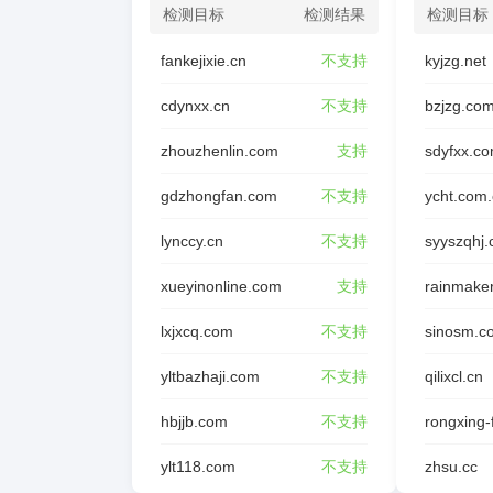
检测目标
检测结果
检测目标
fankejixie.cn
不支持
kyjzg.net
cdynxx.cn
不支持
bzjzg.co
zhouzhenlin.com
支持
sdyfxx.c
gdzhongfan.com
不支持
ycht.com
lynccy.cn
不支持
syyszqhj
xueyinonline.com
支持
rainmake
lxjxcq.com
不支持
sinosm.c
yltbazhaji.com
不支持
qilixcl.cn
hbjjb.com
不支持
ylt118.com
不支持
zhsu.cc