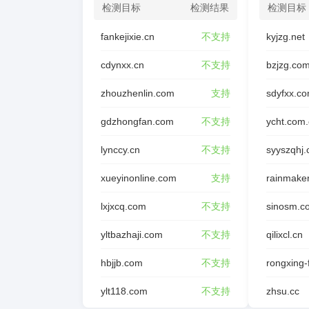
检测目标
检测结果
检测目标
fankejixie.cn
不支持
kyjzg.net
cdynxx.cn
不支持
bzjzg.co
zhouzhenlin.com
支持
sdyfxx.c
gdzhongfan.com
不支持
ycht.com
lynccy.cn
不支持
syyszqhj
xueyinonline.com
支持
rainmake
lxjxcq.com
不支持
sinosm.c
yltbazhaji.com
不支持
qilixcl.cn
hbjjb.com
不支持
ylt118.com
不支持
zhsu.cc