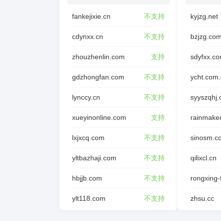
fankejixie.cn
不支持
kyjzg.net
cdynxx.cn
不支持
bzjzg.co
zhouzhenlin.com
支持
sdyfxx.c
gdzhongfan.com
不支持
ycht.com
lynccy.cn
不支持
syyszqhj
xueyinonline.com
支持
rainmake
lxjxcq.com
不支持
sinosm.c
yltbazhaji.com
不支持
qilixcl.cn
hbjjb.com
不支持
ylt118.com
不支持
zhsu.cc