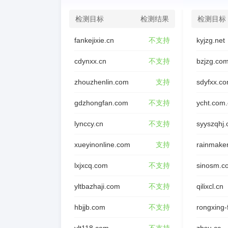
检测目标
检测结果
检测目标
fankejixie.cn
不支持
kyjzg.net
cdynxx.cn
不支持
bzjzg.co
zhouzhenlin.com
支持
sdyfxx.c
gdzhongfan.com
不支持
ycht.com
lynccy.cn
不支持
syyszqhj
xueyinonline.com
支持
rainmake
lxjxcq.com
不支持
sinosm.c
yltbazhaji.com
不支持
qilixcl.cn
hbjjb.com
不支持