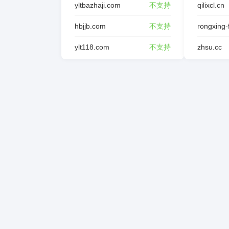
yltbazhaji.com
不支持
qilixcl.cn
hbjjb.com
不支持
ylt118.com
不支持
zhsu.cc