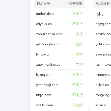
检测目标
检测结果
检测目标
fankejixie.cn
不支持
kyjzg.net
cdynxx.cn
不支持
bzjzg.co
zhouzhenlin.com
支持
sdyfxx.c
gdzhongfan.com
不支持
ycht.com
lynccy.cn
不支持
syyszqhj
xueyinonline.com
支持
rainmake
lxjxcq.com
不支持
sinosm.c
yltbazhaji.com
不支持
qilixcl.cn
hbjjb.com
不支持
ylt118.com
不支持
zhsu.cc